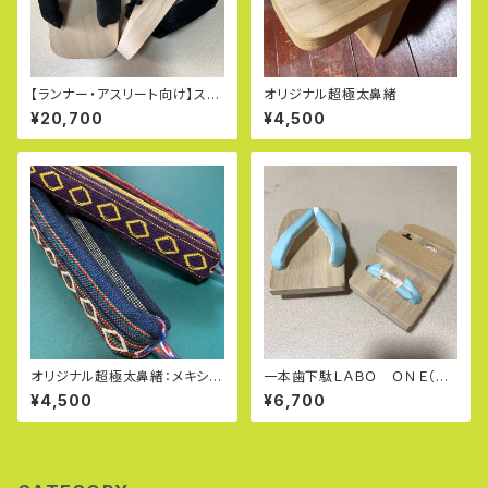
【ランナー・アスリート向け】スポ
オリジナル超極太鼻緒
ーツ一本歯下駄ＯＴＧー１（極太
¥20,700
¥4,500
黒鼻緒・保護ゴム付き）
オリジナル超極太鼻緒：メキシカ
一本歯下駄ＬＡＢＯ ＯＮＥ（ラ
ンドビー（完全ハンドメイド：パラ
ボワン）Ｓ水色＊旧名：ＧＥＴＴＡ
¥4,500
¥6,700
コード使用）
（ゲッタ）保護ゴム装着済み