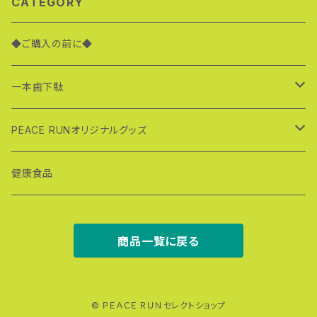
CATEGORY
◆ご購入の前に◆
一本歯下駄
スポーツ一本歯下駄
PEACE RUNオリジナルグッズ
ＳＨＵＧＥＮ（修験）シリーズ
ＰＥＡＣＥ ＲＵＮＴシャツ
健康食品
一本歯下駄完成品
商品一覧に戻る
GETA LABOの製品
ラボワンシリーズ
© ＰＥＡＣＥ ＲＵＮセレクトショップ