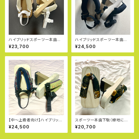
ハイブリッドスポーツ一本歯下
ハイブリッドスポーツ一本歯下
駄ＯＴＧ－２（アスリート仕様：ホ
駄ＯＴＧ－２（ブラックモデル：専
¥23,700
¥24,500
ワイトモデル…専用ストラップ・
用ストラップ・極太鼻緒・耐摩耗
超極太鼻緒・耐摩耗保護ゴム付
保護ゴム付き）
き）
【中〜上級者向け】ハイブリッド
スポーツ一本歯下駄（緑地に虎
スポーツ一本歯下駄ＯＴＧ－２
柄の極太鼻緒付き：保護ゴム付
¥24,500
¥20,700
（一本歯下駄専用ストラップ、超
き）
極太鼻緒・スーパー耐摩耗タイ
ヤゴム付き）