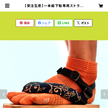
【受注生産】一本歯下駄専用ストラッ
プ（ノーマル一本歯下駄用ラダーロッ
ク仕様） | ＰＥＡＣＥ ＲＵＮセレクトシ
ョップ
保存
シェア
LINE
ポスト