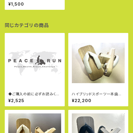
ラップ（ノーマル一本歯下駄用ラ
¥1,500
ダーロック仕様）
同じカテゴリの商品
◆ご購入の前に必ずお読みくだ
ハイブリッドスポーツ一本歯下
さい◆
駄ＯＴＧ－２（ホワイトモデル：極
¥2,525
¥22,200
太鼻緒・耐摩耗保護ゴム付き）