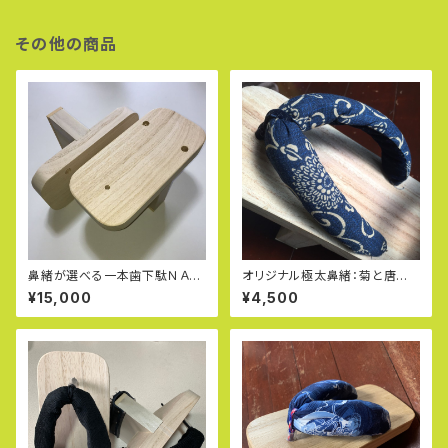
その他の商品
鼻緒が選べる一本歯下駄ＮＡＮ
オリジナル極太鼻緒：菊と唐草
ＴＡＮ：ナンタン（Ｓ）
（完全ハンドメイド）
¥15,000
¥4,500