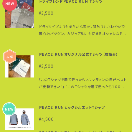
使用中の転倒・ケガ・破損等の責任は負いかねますの
トライブレンドＰＥＡＣＥ ＲＵＮ Ｔシャツ
ベントに、毎日のワークアウトに、オールシーズンに活
用しています。 サイズは４展開（SMLXL) カラーはナチ
で予めご了承ください。 よろしくお願い致します。 ＊一
躍できること間違いなし。 ポリエステル 100% ＊ここ
ュラルホワイトのみ ＊写真と実際の色には差があり
¥3,500
本歯下駄に関する情報は一本歯下駄クラブで http
にあるサイズ・カラー以外のオーダーはオンデマンドで
ます。 ・必要経費を除いた収益はアドヴェンチャー・ラン
s://www.facebook.com/groups/ipponbageta/
受け付けております。 https://goo.gl/zJGQHK お問
ナー高繁勝彦「ＰＥＡＣＥ ＲＵＮ世界五大陸４万キロラ
ドライタイプよりも柔らかな素材、肌触りもさわやかで
＊一本歯下駄に関するYouTube動画リストはこちら…
い合わせください。 https://thebase.in/inquiry/gor
ンニングの旅」の活動資金に当てられます。
着心地バツグン。 カジュアルにも使えるオシャレなＰＥ
https://www.youtube.com/playlist?list=PLcu
opia ＊＊＊＊＊ 「このＴシャツを着て走ったらフルマラ
ＡＣＥ ＲＵＮＴシャツ。 ９カラー限定品、ご希望のサイ
Mh7DaIMSW0pL2bZQ0BoJ2Kz5KvGVRX アド
ソンの自己ベストが更新できた！」 「このＴシャツを着て
ズ・カラーがない場合には来月分のオーダーで承りま
ヴェンチャー・ランナー 高繁勝彦 https://www.peac
走ったら１００キロマラソンの７０キロ過ぎ、いつもなら
ＰＥＡＣＥ ＲＵＮオリジナル公式Ｔシャツ（在庫分）
す。 ご予約いただくことも可能です。 その他のＰＥＡＣＥ
e-run.jp/ #一本歯下駄販売 ＃一本歯下駄購入 ＃
辛い場面でも乗り越えることができた」 Ｔシャツユーザ
ＲＵＮＴシャツはこちら… https://00m.in/puonT 写
一本歯下駄メンテナンス ＃一本歯下駄試し履き #一
ーの方からそんな声も届いています。 ペアで、家族で、
¥3,500
真のカラーは可能な限り実際の商品に色味を近づけ
本歯下駄ランニング #一本歯下駄登山 #一本歯下
チームで…ＰＥＡＣＥ ＲＵＮＴシャツを着ませんか？ 正
ていますが、 WEBの性質上ご使用のパソコンの設定や
駄トレイルランニング
面には"RUN for TOMORROW（明日に向かって走
「このＴシャツを着て走ったらフルマラソンの自己ベスト
環境でカラーが若干異なります。 ※素材：４．４オンスコ
れ！）" 背面にはバギーを押して世界を駆けるＰＥＡＣＥ
が更新できた！」 「このＴシャツを着て走ったら１００キ
ットン 綿38%、ポリエステル38%、レーヨン24%
ＲＵＮのロゴと、 ＰＥＡＣＥ ＲＵＮの４つの柱となる "P
ロマラソンの７０キロ過ぎ、いつもなら辛い場面でも乗
オートミールのみ：綿62%、ポリエステル2%、レー
eace, Health, Dream, Challenge（平和、健康・
り越えることができた」 Ｔシャツユーザーの方からそん
ヨン36% ◎素材の特性上、生産ロットによって色合
ＰＥＡＣＥ ＲＵＮビッグシルエットＴシャツ
夢・チャレンジ）"
な声も届いています。 ペアで、家族で、チームで…ＰＥＡ
いに多少の誤差がある場合がございます。 ご了承く
ＣＥ ＲＵＮＴシャツを着ませんか？ 正面には"RUN for
ださい。 ◎生地の特性上、高温の熱をかけると変色す
¥4,500
TOMORROW（明日に向かって走れ！）" 背面にはバ
る場合がございます。 ◎複数の素材を混紡している為、
ギーを押して世界を駆けるＰＥＡＣＥ ＲＵＮのロゴと、