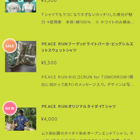
¥3,300
されるか、鼻緒が選べるＮＡＮＴＡＮで購入されるか２
つのパターンがございます。 鼻緒はノーマルタイプ（ウ
Tシャツでもラフになりすぎないカッチリした襟元が魅
ォーキング向き）か極太（あるいは超極太：ランニングや
力 ＊使用素 本体：綿100％ ※ ホワイトのみ綿糸縫
登山向き）タイプをお選びください。 既についている鼻
製 190g/㎡ 17/- 天竺 5.6オンス カラー：黒・白
緒を別の鼻緒に変更することも可能です。 お手持ちの
生地でオリジナル鼻緒を作ることもできます。一枚もの
ＰＥＡＣＥ ＲＵＮフーデッドライトパーカ・ビッグシルエ
であれば、木綿などのある程度強い生地（あまり薄いも
ットスウェットシャツ
のはお勧めできません）で４０センチ×２０センチあれば
¥5,500
極太・超極太の鼻緒が１ペア作れます。ご相談くださ
い。 また、外歩きで使用される場合は歯の裏に一本歯
ＰＥＡＣＥ ＲＵＮのロゴとRUN for TOMORROW（明
下駄専用ゴム（自転車タイヤ）装着をお勧めします。
日に向かって走れ）のメッセージ入り。 デザインは写真
元々ついているソフトゴムは室内専用（一点歯下駄ＫＯ
を参考にしてください。 現在スウェットシャツとフーデッ
ＪＩＲＯは室内専用）とお考えください。 あるいは、保護
ドパーカのみカラー限定・限定価格で販売中です。 こち
ゴム付き製品で保護ゴム不要の場合には値引きした価
ＰＥＡＣＥ ＲＵＮオリジナルタイダイＴシャツ
らに掲載されている以外のカラー・サイズについては個
格で販売いたしますのでお問い合せください。 一本歯
別で対応しますのでお問い合わせください。
下駄は在庫がない場合も多々あります。また即納可以
¥4,000
外の商品はオーダーいただいてから製作に取り掛かり
ますので多少お時間（１週間〜１０日ほど）頂戴します。
ムラ染め調のタイダイ染めオープンエンドＴシャツ。 タ
SOLD OUTと表示されていても再入荷可能です。念の