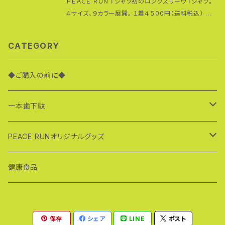
それぞれの収縮率が異なります。 ◎洗濯乾燥機をご使
ＰＥＡＣＥ ＲＵＮＴシャツ初のロングスリーヴＴシャツ。
ＰＥＡＣＥ ＲＵＮの４つの柱となる "Peace, Health,
用の際にはご注意ください。 ◎素材の特性上、着用時
４サイズ、９カラー展開。 １着４５００円（送料税込） ゆ
Dream, Challenge（平和、健康・夢・チャレンジ）" 現
の摩擦や洗濯によって毛玉が発生する場合がございま
ったりしたシルエットでレイドバック感を演出、サイズ感
在在庫は写真の分のみです。これ以外のものについて
す。 ＊Ｔシャツを購入して頂いた皆さんの写真アルバム
をひたすらこだわった粋なサイジング。 トレンドに合わ
はオンデマンドで受け付けております。お問い合わせく
CATEGORY
はこちら… https://www.facebook.com/media/s
せ巧みに設計されたベストサイズスペック。特に袖周り
ださい。 SF＝スリムフィット D=ドライ MW=マックスウ
et/?set=a.755735597808778.1073742161.100
のゆとりを大きく持たせ、ほどよくドロップさせた肩回り
ェイト OS＝オーバーサイズ（５分袖）＊マックスウェイ
001170358149&type=1&l=ebd9757010 ・販売
と袖丈の長さで絶妙なルーズ感を演出。 着丈や身幅も
◆ご購入の前に◆
トと同素材（袖だけ５分袖） F=ファイバー HW＝ヘビ
価格３５００円（送料２００円込み） ＊２着以上購入され
ゆったりながらまとまりのあるシルエットにグレーディ
ーウェイトリミテッドカラー BS＝ボックスシルエット 少
る場合は１着３３００円、 送料無料で販売させていた
ングしているため、シンプルコーデでも鮮度の高い旬な
しタイトだけれどスタイルに自信のある方にはスリムフ
一本歯下駄
だきますので購入前にお知らせください。 「このＴシャ
着こなしが楽しめます！ カジュアル感とドレス感の塩梅
ィット。 ヘビー＆デューティ志向の方には厚めのマック
ツを着て走ったらフルマラソンの自己ベストが更新でき
がちょうどいい一着。 現在、試作品としてスモーキーパ
スウェイト。 よく汗をかく方には速乾性の優れたドライ。
た！」 「このＴシャツを着て走ったら１００キロマラソンの
ープル、サンドベージュ、ビリヤードグリーン（サイズは
スポーツ一本歯下駄
PEACE RUNオリジナルグッズ
お好みに応じてお選びください。 オンデマンド受付は
７０キロ過ぎ、いつもなら辛い場面でも乗り越えること
すべてL）の３着を用意。それ以外のカラーとサイズは
以下のページで毎月１〜１０日です。 https://goo.gl/
ができた」 Ｔシャツユーザーの方からそんな声も届いて
オンデマンドで承ります。 モデルは１７７センチ６０キロ
zJGQHK ＊お申し込みの際、必要な枚数を数量でチェ
ＳＨＵＧＥＮ（修験）シリーズ
ＰＥＡＣＥ ＲＵＮＴシャツ
健康食品
います。 ペアで、家族で、チームで…ＰＥＡＣＥ ＲＵＮＴ
でサイズＬを着用（かなり大きめの作りです）。 ＰＥＡＣＥ
ックいただき、購入手続きのページで備考欄にカラーと
シャツを着ませんか？ 正面には"RUN for TOMORR
ＲＵＮのプリントが入ってない写真はピスタチオですが
サイズ別に数量をご記入下さい。 ＊Ｔシャツを購入して
OW（明日に向かって走れ！）" 背面にはバギーを押し
現物は他のものと同じロゴと文字が入っています。 詳
一本歯下駄完成品
頂いた皆さんの写真アルバムはこちら… https://ww
て世界を駆けるＰＥＡＣＥ ＲＵＮのロゴと、 ＰＥＡＣＥ Ｒ
細はお問い合わせください。
w.facebook.com/media/set/?set=a.7557355
ＵＮの４つの柱となる "Peace, Health, Dream, Ch
保存
シェア
LINE
ポスト
97808778.1073742161.100001170358149&ty