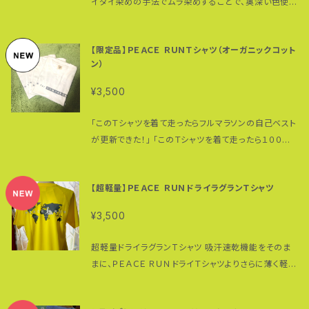
イダイ染めの手法でムラ染めすることで、奥深い色使い
ためお問い合せ下さい。 また紹介されている一本歯下
を表現。 一着一着染め上がりの違いをお楽しみくださ
駄の試し履きもできます。 こちらで購入された一本歯下
い。 綿100% ※オープンエンド糸（空気紡績糸）使用
駄（完成品）は１年間の保証つきです。 こちらで十分な
【限定品】ＰＥＡＣＥ ＲＵＮＴシャツ（オーガニックコット
◎染加工時の縮みの為、商品サイズに個体差がござい
チェック（検品）を行なっておりますが、万が一初期不良
ン）
ます。 ◎タイダイ染めの製品は特性上、1枚1枚のタイダ
発生の場合は交換もしくは修理という形で対応させて
イ柄に個体差がございます。 210g/㎡ ４サイズ（Ｍ・Ｌ・
¥3,500
いただきます。 購入頂いた一本歯下駄に限り、鼻緒の
ＸＬ・ＸＸＬ）、４カラー（ブラック・オレンジ・ネイビー・ピ
調整・挿げ替えについては工賃無料になります。 ただ
ンク） ＊在庫のないサイズ・カラーについてはオンデマ
「このＴシャツを着て走ったらフルマラソンの自己ベスト
し、持ち込み、あるいは送料ご負担でこちらに送ってい
ンドでの製作となります。お問い合わせください。 ＊モ
が更新できた！」 「このＴシャツを着て走ったら１００キ
ただく必要があります。 当店以外で購入された一本歯
デルはアドヴェンチャー・ランナー高繁勝彦（身長１７８
ロマラソンの７０キロ過ぎ、いつもなら辛い場面でも乗
下駄のメンテナンス（歯の交換は除く）も可能（有償）で
センチ、体重６０キロ）でネイビーのＬサイズを着用して
り越えることができた」 Ｔシャツユーザーの方からそん
すが詳細はお問い合わせください。 実店舗は大阪富田
います。
【超軽量】ＰＥＡＣＥ ＲＵＮドライラグランＴシャツ
な声も届いています。 ペアで、家族で、チームで…ＰＥＡ
林のぴんぽん地球（テラ）ス（古民家）内にあります（不
ＣＥ ＲＵＮＴシャツを着ませんか？ 正面には"RUN for
定期営業のため事前予約が必要です）。 フェイスブック
¥3,500
TOMORROW（明日に向かって走れ！）" 背面にはバ
ページでは最新情報を提供しています。 ぜひ「いい
ギーを押して世界を駆けるＰＥＡＣＥ ＲＵＮのロゴと、
ね！」をお願い致します。 https://www.facebook.co
超軽量ドライラグランTシャツ 吸汗速乾機能をそのま
ＰＥＡＣＥ ＲＵＮの４つの柱となる "Peace, Health,
m/shoppeacerun こちらで販売している一本歯下駄
まに、ＰＥＡＣＥ ＲＵＮドライＴシャツよりさらに薄く軽や
Dream, Challenge（平和、健康・夢・チャレンジ）" オ
や関連商品をお使いの際には安全に最大限留意され
かに仕上げた超軽量シリーズ。 ラグラン袖を採用する
ーガニックコットン100% 180g/㎡ 100％オーガニック
るようお願い致します。 購入された一本歯下駄による
ことにより、より動きやすくスポーツに適した１着に。 イ
コットン使用 襟ネームにもオーガニックコットンを使