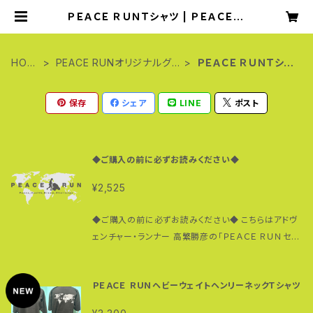
ＰＥＡＣＥ ＲＵＮＴシャツ | ＰＥＡＣＥ Ｒ
ＵＮセレクトショップ
HOM
PEACE RUNオリジナルグッ
ＰＥＡＣＥ ＲＵＮＴシャ
E
ズ
ツ
保存
シェア
LINE
ポスト
◆ご購入の前に必ずお読みください◆
¥2,525
◆ご購入の前に必ずお読みください◆ こちらはアドヴ
ェンチャー・ランナー 高繁勝彦の「ＰＥＡＣＥ ＲＵＮセレ
クトショップ」です。 価格はすべて税込みのものです。送
料は無料のものと有料のものがありますが各商品の
ＰＥＡＣＥ ＲＵＮヘビーウェイトヘンリーネックＴシャツ
詳細に記載されている通りです。 一本歯下駄は完成品
（ラボワンシリーズ、ＮＡＮＴＡＮシリーズなど）で購入