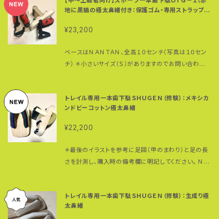
【中〜上級者向け】スポーツ一本歯下駄ＯＴＧ－１（赤
ーキングやランニング、アスリートのコア（体幹）トレー
でご了承ください。 買ったその日から使えます。 ベース
リ（長さ） 素材：朴の木（歯）、桐（台） 市販の一本歯下
地に黒猫の極太鼻緒付き：保護ゴム・専用ストラップ付
ニングに最適な一本歯下駄。 歯の裏に保護ゴム（スー
はＮＡＮＴＡＮ男性サイズ、全高１２センチ ＊写真は１
駄に付いている鼻緒はたいてい太さ２センチ径。 こちら
き）
パーハード）を貼り付けてあるので歯の摩耗も防げま
０センチ （タイヤゴムをつけると約１３センチの高さに
は、他では手に入らないレア物の極太（約５センチ径）
¥23,200
す。 ＊保護ゴムは消耗品です。 鼻緒のカラー：黒 素
なります） 低い一本歯下駄は台のつま先部分が地面に
鼻緒。 見た目のマッチョ感もさることながらクッション
材：綿１００％ ＊鼻緒は汗や雨で濡れると色落ちする可
つきやすく、削れて摩耗することが多いのですが、１２セ
性も抜群。足の甲を包み込むように自然にフィットする
ベースはＮＡＮＴＡＮ、全高１０センチ（写真は１０セン
能性があります。白い足袋やソックスに色移りしますの
ンチの高さであればそういうことも少なくなります。 個
上、下駄の重さが足全体に分散されるので、長時間履
チ） ＊小さいサイズ（Ｓ）がありますのでお問い合わせく
でご注意ください。 ＊鼻緒のカラーやデザインは他にも
人的には、１２センチはトレーニング効果がより得られ
き続けても足が疲れにくいというのも特徴。 木綿１０
ださい。 台のサイズ：２４０（縦）☓１０５（横）☓４８ミリ
あります。 下駄のサイズ・高さについても選択可能です
やすい高さであると言えるでしょう。 台のサイズ： （Ｓ）
０％の素材は丈夫で強く、使えば使うほど肌に馴染み
（台の厚み） ＊足のサイズ２５〜２８センチまで対
のでお問い合わせください。 ＊鼻緒の調整方法はこち
２２０（縦）☓１０５（横）☓４８ミリ（台の厚み） ＊足のサ
トレイル専用一本歯下駄ＳＨＵＧＥＮ（修験）：メキシカ
ます。 麻ひもの代わりにパラコード（耐荷重：前坪２５０
応 歯のサイズ：３０（厚み）☓１０５ミリ（長さ） ＊多少
らの動画を参考にしてください。 https://www.youtu
イズ２２〜２４．５センチまで対応：女性及び足の小さな
ンドビーコットン極太鼻緒
ｋｇ、後坪１９０ｋｇ）を使っているため、伸びないし切れ
小さめのサイズを選んだ方が歩きやすくなります。 素
be.com/watch?v=QXGWVcjKX6I
男性向け （Ｍ）２４０（縦）☓１０５（横）☓４８ミリ（台の厚
ないのは強み。 日常のウォーキングやランニング、アス
材：朴の木（歯）、桐（台） 赤地に黒猫（モデルは我が家
¥22,200
み） ＊足のサイズ２５〜２８センチまで対応 （Ｌ）２
リートのコア（体幹）トレーニングに最適な一本歯下
の愛猫アリくん：最後の写真）極太（約５センチ径）鼻緒
７３（縦）☓１０５（横）☓４８ミリ（台の厚み） ＊足のサイ
駄。 歯の裏に保護ゴム（スーパーハード）を貼り付けて
付き。 見た目のマッチョ感もさることながらクッション
＊最後のイラストを参考に足囲（甲のまわり）と足の長
ズ２８〜３１センチまで対応 歯のサイズ：３０（厚み）☓１
あるので歯の摩耗も防げます。 ＊保護ゴムは消耗品で
性も抜群。足の甲を包み込むように自然にフィットする
さを計測し、購入時の備考欄に明記してください。 ＮＡ
０５ミリ（長さ） ＊全サイズ共通 ＊多少小さめのサイ
す。 鼻緒のカラー・素材：白地に青・裏地綿１００％ ＊
上、下駄の重さが足全体に分散されるので、長時間履
ＮＴＡＮをベースに、アドヴェンチャー・ランナー 高繁勝
ズを選んだ方が歩きやすくなります。 素材：朴の木
鼻緒のカラーやデザインは他にもあります。 下駄のサ
き続けても足が疲れにくいというのも特徴。 木綿１０
彦がトレイルでの歩行・走行経験をフルに活かした世界
（歯）、桐（台） 市販の一本歯下駄に付いている鼻緒は
イズ・高さについても選択可能ですのでお問い合わせく
０％の素材は丈夫で強く、使えば使うほど肌に馴染み
トレイル専用一本歯下駄ＳＨＵＧＥＮ（修験）：生成り極
初のトレイル専用一本歯下駄ＳＨＵＧＥＮ。 ５センチ径
たいてい太さ２センチ径。 こちらは、他では手に入らな
ださい。
ます。 麻ひもの代わりにパラコード（耐荷重：前坪２５０
太鼻緒
の極太鼻緒はクッション性の高いエアキャップと樹脂シ
いレア物の超極太（約５センチ径）鼻緒。 クッション性も
ｋｇ、後坪１９０ｋｇ）を使っているため、伸びないし切れ