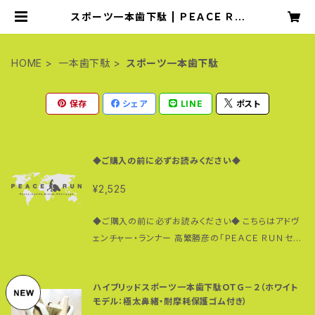
スポーツ一本歯下駄 | ＰＥＡＣＥ ＲＵ
Ｎセレクトショップ
HOME
一本歯下駄
スポーツ一本歯下駄
保存
シェア
LINE
ポスト
◆ご購入の前に必ずお読みください◆
¥2,525
◆ご購入の前に必ずお読みください◆ こちらはアドヴ
ェンチャー・ランナー 高繁勝彦の「ＰＥＡＣＥ ＲＵＮセレ
クトショップ」です。 価格はすべて税込みのものです。送
料は無料のものと有料のものがありますが各商品の
ハイブリッドスポーツ一本歯下駄ＯＴＧ－２（ホワイト
詳細に記載されている通りです。 一本歯下駄は完成品
モデル：極太鼻緒・耐摩耗保護ゴム付き）
（ラボワンシリーズ、ＮＡＮＴＡＮシリーズなど）で購入