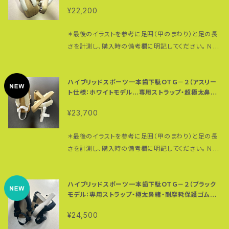
されるか、鼻緒が選べるＮＡＮＴＡＮで購入されるか２
¥22,200
つのパターンがございます。 鼻緒はノーマルタイプ（ウ
ォーキング向き）か極太（あるいは超極太：ランニングや
＊最後のイラストを参考に足囲（甲のまわり）と足の長
登山向き）タイプをお選びください。 既についている鼻
さを計測し、購入時の備考欄に明記してください。 ＮＡ
緒を別の鼻緒に変更することも可能です。 お手持ちの
ＮＴＡＮをベースに、アドヴェンチャー・ランナー 高繁勝
生地でオリジナル鼻緒を作ることもできます。一枚もの
彦がプロデュースした美しいホワイトモデル。 ５センチ
であれば、木綿などのある程度強い生地（あまり薄いも
ハイブリッドスポーツ一本歯下駄ＯＴＧ－２（アスリー
径の極太鼻緒はクッション性の高いエアキャップと樹
のはお勧めできません）で４０センチ×２０センチあれば
ト仕様：ホワイトモデル…専用ストラップ・超極太鼻緒・
脂シートを詰めたキャンバス地のコットンを使用。摩擦
耐摩耗保護ゴム付き）
極太・超極太の鼻緒が１ペア作れます。ご相談くださ
に強く耐久性もあります。 白い鼻緒なのでトレイルでの
¥23,700
い。 また、外歩きで使用される場合は歯の裏に一本歯
使用はお勧めしませんが、あらかじめ生地部分に防水
下駄専用ゴム（自転車タイヤ）装着をお勧めします。
スプレーを塗布していただくと、多少の汚れは防ぐこと
＊最後のイラストを参考に足囲（甲のまわり）と足の長
元々ついているソフトゴムは室内専用（一点歯下駄ＫＯ
ができます 完全パラコード仕様（耐荷重：前坪２５０ｋ
さを計測し、購入時の備考欄に明記してください。 ＮＡ
ＪＩＲＯは室内専用）とお考えください。 あるいは、保護
ｇ、後坪１９０ｋｇ）で切れない伸びない鼻緒。鼻緒の調
ＮＴＡＮをベースに、アドヴェンチャー・ランナー 高繁勝
ゴム付き製品で保護ゴム不要の場合には値引きした価
整も簡単。 ＊鼻緒の調整方法はこちらの動画を参考に
彦がプロデュースした美しいホワイトモデル。専用スト
格で販売いたしますのでお問い合せください。 一本歯
してください。 https://www.youtube.com/watch?
ハイブリッドスポーツ一本歯下駄ＯＴＧ－２（ブラック
ラップも標準装備。今までなかったホワイトモデル限定
下駄は在庫がない場合も多々あります。また即納可以
v=QXGWVcjKX6I 歯の部分にはタイヤゴムを装着。
モデル：専用ストラップ・極太鼻緒・耐摩耗保護ゴム付
品。 ５センチ径の極太鼻緒はクッション性の高いエアキ
外の商品はオーダーいただいてから製作に取り掛かり
き）
グリップ性に優れ厚みもあるので着地時の衝撃を吸
ャップと樹脂シートを詰めたキャンバス地のコットンを
ますので多少お時間（１週間〜１０日ほど）頂戴します。
¥24,500
収。同時に歯の磨耗を防ぎます。タイヤゴムは摩耗して
使用。摩擦に強く耐久性もあります。 白い鼻緒なのでト
SOLD OUTと表示されていても再入荷可能です。念の