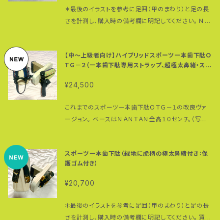
も交換可能です。 台の裏には後ろ側にパンパークッシ
レイルでの使用はお勧めしませんが、あらかじめ生地
ためお問い合せ下さい。 また紹介されている一本歯下
＊最後のイラストを参考に足囲（甲のまわり）と足の長
ョン（２箇所）、前方に摩耗防止用ゴムプレート装着。一
部分に防水スプレーを塗布していただくと、多少の汚れ
駄の試し履きもできます。 こちらで購入された一本歯下
さを計測し、購入時の備考欄に明記してください。 ＮＡ
本歯下駄を保護してくれます。 鼻緒製作、鼻緒の挿げ、
は防ぐことができます 完全パラコード仕様（耐荷重：前
駄（完成品）は１年間の保証つきです。 こちらで十分な
ＮＴＡＮをベースに、アドヴェンチャー・ランナー 高繁勝
保護ゴム取り付け等一本歯下駄のアッセンブルはすべ
坪２５０ｋｇ、後坪１９０ｋｇ）で切れない伸びない鼻緒。
チェック（検品）を行なっておりますが、万が一初期不良
彦がプロデュースした美しいブラックモデル。 ５センチ
て高繁によるもの。 普段履き、ウォーキング・ランニン
鼻緒の調整も簡単。 ＊鼻緒の調整方法はこちらの動画
【中〜上級者向け】ハイブリッドスポーツ一本歯下駄Ｏ
発生の場合は交換もしくは修理という形で対応させて
径の極太鼻緒はクッション性の高いエアキャップと樹
グ、コア（体幹）トレーニングとフルに活用できる一本歯
を参考にしてください。 https://www.youtube.co
ＴＧ－２（一本歯下駄専用ストラップ、超極太鼻緒・スー
いただきます。 購入頂いた一本歯下駄に限り、鼻緒の
脂シートを詰めたコットンを使用。摩擦に強く耐久性も
下駄です。 材質：桐（台）、朴の木（歯） 重さ：約４３０グ
パー耐摩耗タイヤゴム付き）
m/watch?v=QXGWVcjKX6I 歯の部分にはタイヤゴ
調整・挿げ替えについては工賃無料になります。 ただ
あります。 完全パラコード仕様（耐荷重：前坪２５０ｋｇ、
ラム（片足・サイズＭ） 全高：約１１センチ（タイヤゴム含
¥24,500
ムを装着。グリップ性に優れ厚みもあるので着地時の
し、持ち込み、あるいは送料ご負担でこちらに送ってい
後坪１９０ｋｇ）で切れない伸びない鼻緒。鼻緒の調整
む） 台のサイズ： （Ｓ）２２０（縦）☓１０５（横）☓４８ミリ
衝撃を吸収。同時に歯の磨耗を防ぎます。タイヤゴムは
ただく必要があります。 当店以外で購入された一本歯
も簡単。 生地は黒のコットン１００パーセント。色落ちす
（台の厚み） ＊足のサイズ２２〜２４．５センチまで対
これまでのスポーツ一本歯下駄ＯＴＧ－１の改良ヴァ
摩耗しても交換可能です。 台の裏には後ろ側にクリス
下駄のメンテナンス（歯の交換は除く）も可能（有償）で
るかもしれませんので白い足袋やソックスを履くのは避
応：女性及び足の小さな男性向け （Ｍ）２４０（縦）☓１０
ージョン。 ベースはＮＡＮＴＡＮ全高１０センチ。（写真
タルのパンパークッション（２箇所）、前方に摩耗防止用
すが詳細はお問い合わせください。 実店舗は大阪富田
けてください。 ＊鼻緒の調整方法はこちらの動画を参
５（横）☓４８ミリ（台の厚み） ＊足のサイズ２５〜２
は１２センチ） 走ることを前提に作られているため、専
ゴムプレート装着。一本歯下駄を保護してくれます。 鼻
林のぴんぽん地球（テラ）ス（古民家）内にあります（不
考にしてください。 https://www.youtube.com/wa
８センチまで対応 （Ｌ）２７３（縦）☓１０５（横）☓４８ミリ
用ストラップを標準装備。歯の裏の保護ゴムはバイク用
緒製作、鼻緒の挿げ、タイヤゴム取り付け等一本歯下駄
定期営業のため事前予約が必要です）。 フェイスブック
tch?v=QXGWVcjKX6I 歯の部分にはスーパーハー
スポーツ一本歯下駄（緑地に虎柄の極太鼻緒付き：保
（台の厚み） ＊足のサイズ２８〜３１センチまで対応
の１７インチタイヤ。肉厚のため重さはあるもののこれ
のアッセンブルはすべて高繁によるもの。 普段履きでも
ページでは最新情報を提供しています。 ぜひ「いい
ドゴムを装着。グリップ性に優れ厚みもあるので着地時
護ゴム付き）
歯のサイズ：３０（厚み）☓１０５ミリ（長さ） ＊全サイズ
までのスーパーハードの（推定）３倍は耐久性がありま
使えますが、アスリート（特にランナー）に使っていただ
ね！」をお願い致します。 https://www.facebook.co
の衝撃を吸収。同時に歯の磨耗を防ぎます。タイヤゴム
共通 ＊安全に関するご注意： こちらでは、製品の初期
す。 鼻緒は約５センチ径の極太鼻緒でフルパラコード仕
きたい一本歯下駄です。ランニングやウォーキングで足
¥20,700
m/shoppeacerun こちらで販売している一本歯下駄
は摩耗しても交換可能です。 台の裏には後ろ側にパン
不良等が原因である場合を除き、一本歯下駄を履いて
様。耐荷重については前坪は約２５０キロ、後坪は１９０
を踏み出した時に下駄の台と足の裏が離れてしまうこ
や関連商品をお使いの際には安全に最大限留意され
パークッション（２箇所）、前方に摩耗防止用ゴムプレー
いる際の事故や怪我については一切の責任を負うこと
キロ。調整のしやすいのがパラコード鼻緒の特徴。ソッ
とでパワーロスが起こるのを防ぐのが専用ストラップ。
＊最後のイラストを参考に足囲（甲のまわり）と足の長
るようお願い致します。 購入された一本歯下駄による
ト装着。一本歯下駄を保護してくれます。 鼻緒製作、鼻
ができませんのでご理解いただきますようお願い申し上
クスを履いても素足でも、こまめに鼻緒を調整して足の
特に登りでは一本歯下駄との一体感を感じられるはず
さを計測し、購入時の備考欄に明記してください。 買っ