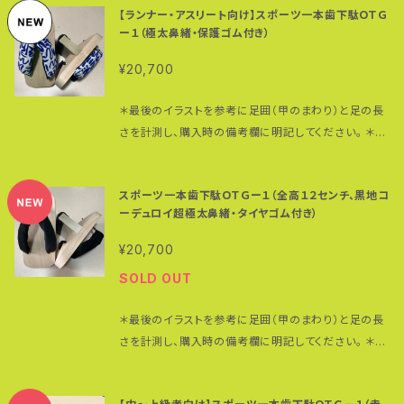
パラコード（耐荷重：前坪２５０ｋｇ、後坪１９０ｋｇ）を使
極太（約５センチ径）鼻緒付き。 見た目のマッチョ感もさ
【ランナー・アスリート向け】スポーツ一本歯下駄ＯＴＧ
（横）☓４８ミリ（台の厚み） ＊足のサイズ２５〜２８
高さになります） 台のサイズ： （Ｓ）２２０（縦）☓１０５
っているため、伸びないし切れないのは強み。 日常の
ることながらクッション性も抜群。極太鼻緒が足の甲を
ー１（極太鼻緒・保護ゴム付き）
センチまで対応 （Ｌ）２７３（縦）☓１０５（横）☓４８ミリ（台
（横）☓４８ミリ（台の厚み） ＊足のサイズ２２〜２４．５
ウォーキングやランニング、アスリートのコア（体幹）トレ
包み込むように自然にフィットする上、下駄の重さが足
の厚み） ＊足のサイズ２８〜３１センチまで対応 歯の
センチまで対応：女性及び足の小さな男性向け （Ｍ）２
ーニングに最適な一本歯下駄。 歯の裏に保護ゴム（ス
¥20,700
全体に分散されるので、長時間履き続けても足が疲れ
サイズ：３０（厚み）☓１０５ミリ（長さ） ＊全サイズ共通
４０（縦）☓１０５（横）☓４８ミリ（台の厚み） ＊足の
ーパーハード）を貼り付けてあるので歯の摩耗も防げ
にくいというのも特徴。 木綿１００％の素材は丈夫で強
＊専用ストラップについてはこちら… https://bit.ly/31
サイズ２５〜２８センチまで対応 （Ｌ）２７３（縦）☓１０５
ます。 ＊保護ゴムは消耗品です。 鼻緒のカラー・素材：
＊最後のイラストを参考に足囲（甲のまわり）と足の長
く、使えば使うほど肌に馴染みます。 麻ひもの代わりに
8hbEd ＊鼻緒の調整方法はこちらの動画を参考にし
（横）☓４８ミリ（台の厚み） ＊足のサイズ２８〜３１セ
表地：緑生地に虎柄（綿１００%）、裏地：黒・コーデュロ
さを計測し、購入時の備考欄に明記してください。 ＊鼻
パラコード（耐荷重：前坪２５０ｋｇ、後坪１９０ｋｇ）を使
てください。 https://www.youtube.com/watch?v
ンチまで対応 歯のサイズ：３０（厚み）☓１０５ミリ（長さ）
イ（綿１００％） ＊生地の裁断の仕方で鼻緒の柄の出方
緒は他の生地に変更も可能です。 買ったその日から使
っているため、伸びないし切れないのは強み。 日常の
=QXGWVcjKX6I
＊全サイズ共通 ＊多少小さめのサイズを選んだ方が
は変わります。写真と必ずしも同じになる訳ではありま
えます。 ベースはＮＡＮＴＡＮ男性サイズ、全高１０セン
ウォーキングやランニング、アスリートのコア（体幹）トレ
歩きやすくなります。 素材：朴の木（歯）、桐（台） 市販の
スポーツ一本歯下駄ＯＴＧー１（全高１２センチ、黒地コ
せんのでご了承ください。 ＊鼻緒のカラーやデザインは
チ （保護ゴムをつけると実際１１センチの高さになりま
ーニングに最適な一本歯下駄。 ソフトゴムがついてい
一本歯下駄に付いている鼻緒はたいてい太さ２センチ
ーデュロイ超極太鼻緒・タイヤゴム付き）
他にもあります。 下駄のサイズ・高さについても選択可
す） 台のサイズ： （Ｓ）２２０（縦）☓１０５（横）☓４８ミリ
ますが室内専用とお考えください。 外歩きには歯の摩
径。 こちらは、他では手に入らないレア物の極太（約４
能ですのでお問い合わせください。 ＊鼻緒の調整方法
（台の厚み） ＊足のサイズ２２〜２４．５センチまで対
耗も防ぐために歯の裏に保護ゴム（スーパーハード：１
¥20,700
センチ径）鼻緒。 クッション性も抜群。足の甲を包み込
はこちらの動画を参考にしてください。 https://www.
応：女性及び足の小さな男性向け （Ｍ）２４０（縦）☓１０
２００円）の貼り付けをお勧めします。 鼻緒のカラー・素
むように自然にフィットする上、下駄の重さが足全体に
SOLD OUT
youtube.com/watch?v=QXGWVcjKX6I
５（横）☓４８ミリ（台の厚み） ＊足のサイズ２５〜２
材：赤地に黒猫・裏地コーデュロイ＝綿１００％ ＊鼻緒
分散されるので、長時間履き続けても足が疲れにくい
８センチまで対応 （Ｌ）２７３（縦）☓１０５（横）☓４８ミリ
は汗や雨で濡れると色落ちする可能性があります。白
というのも特徴。 木綿１００％の素材は丈夫で強く、使
＊最後のイラストを参考に足囲（甲のまわり）と足の長
（台の厚み） ＊足のサイズ２８〜３１センチまで対応
い足袋やソックスに色移りしますのでご注意ください。
えば使うほど肌に馴染みます。 麻ひもの代わりにパラ
さを計測し、購入時の備考欄に明記してください。 ＊オ
歯のサイズ：３０（厚み）☓１０５ミリ（長さ） ＊全サイズ
＊鼻緒のカラーやデザインは他にもあります。 下駄の
コード（耐荷重：前坪２５０ｋｇ、後坪１９０ｋｇ）を使って
ンデマンド（受注生産）につき製作にお時間頂戴いたし
共通 ＊多少小さめのサイズを選んだ方が歩きやすくな
サイズ・高さについても選択可能ですのでお問い合わ
いるため、伸びないし切れないのは強み。 日常のウォ
ます。混み合う時期は１週間〜１０日ほどかかりますの
ります。 歯のサイズ：３０（厚み）☓１０５ミ
せください。