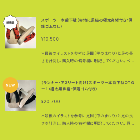
使用中の転倒・ケガ・破損等の責任は負いかねますの
緒の挿げ、保護ゴム取り付け等一本歯下駄のアッセン
一部であるかのようなベストフィット感覚を楽しめます。
げます。 ＊価格は税込・送料別になっています。
です。 材質：桐（台）、朴の木（歯） 重さ：約４３０グラム
たその日から使えます。 ベースはＮＡＮＴＡＮ男性サイ
で予めご了承ください。 よろしくお願い致します。 ＊一
ブルはすべて高繁によるもの。 普段履き、ウォーキン
写真はメキシカンドビー柄ですが、他のものを選ぶこと
（片足・サイズＭ） 全高：約１１センチ（タイヤゴム含む）
ズ、全高１０センチ （保護ゴムをつけると実際約１１セ
本歯下駄に関する情報は一本歯下駄クラブで http
グ・ランニング、コア（体幹）トレーニングとフルに活用で
ができます。極太鼻緒のカテゴリーからお選びくださ
スポーツ一本歯下駄（赤地に黒猫の極太鼻緒付き：保
台のサイズ： （Ｓ）２２０（縦）☓１０５（横）☓４８ミリ（台の
ンチの高さになります） 台のサイズ： （Ｓ）２２０（縦）☓１
s://www.facebook.com/groups/ipponbageta/
きる一本歯下駄です。 材質：桐（台）、朴の木（歯） 重さ：
い。 ＊生地の裁断の仕方で鼻緒の柄の出方は変わりま
護ゴムなし）
厚み） ＊足のサイズ２２〜２４．５センチまで対応：女
０５（横）☓４８ミリ（台の厚み） ＊足のサイズ２２〜２
＊一本歯下駄に関するYouTube動画リストはこちら…
約４３０グラム（片足）サイズＭ 全高：約１１センチ（タイ
す。写真と必ずしも同じになる訳ではありませんのでご
性及び足の小さな男性向け （Ｍ）２４０（縦）☓１０５
４．５センチまで対応：女性及び足の小さな男性向け
https://www.youtube.com/playlist?list=PLcu
ヤゴム含む） サイズ：２４０（縦）☓１０５（横）☓４８ミリ（台
¥19,500
了承ください。特にこちらの柄は左右で色合いが全く異
（横）☓４８ミリ（台の厚み） ＊足のサイズ２５〜２８
（Ｍ）２４０（縦）☓１０５（横）☓４８ミリ（台の厚み）
Mh7DaIMSW0pL2bZQ0BoJ2Kz5KvGVRX アド
の厚み） ＊足のサイズ２５〜２８センチまで対応
なる場合もあります。 トレイル専用一本歯下駄ＳＨＵＧ
センチまで対応 （Ｌ）２７３（縦）☓１０５（横）☓４８ミリ（台
＊足のサイズ２５〜２８センチまで対応 （Ｌ）２７３（縦）☓
ヴェンチャー・ランナー 高繁勝彦 https://www.peac
歯のサイズ：３０（厚み）☓１０５ミリ（長さ） ＊全サイズ
＊最後のイラストを参考に足囲（甲のまわり）と足の長
ＥＮと同様、台の裏前部にはゴムプレートをつけて摩耗
の厚み） ＊足のサイズ２８〜３１センチまで対応 歯の
１０５（横）☓４８ミリ（台の厚み） ＊足のサイズ２８〜３
e-run.jp/ #一本歯下駄販売 ＃一本歯下駄購入 ＃
共通 ＊こちらはＭサイズです。Ｓサイズ、Ｌサイズをご希
さを計測し、購入時の備考欄に明記してください。 ベー
防止。後部にはショックバンパーを装着。ちょっとしたオ
サイズ：３０（厚み）☓１０５ミリ（長さ） ＊全サイズ共通
１センチまで対応 歯のサイズ：３０（厚み）☓１０５ミリ
一本歯下駄メンテナンス ＃一本歯下駄試し履き #一
望の方はお問い合わせください。 ＊安全に関するご注
スはＮＡＮＴＡＮ 台のサイズ： （Ｓ）２２０（縦）☓１０５
フロードのトレイルでもオッケー。 全高１０センチ（ゴム
＊小さいサイズ、大きいサイズをご希望の方はお問い合
（長さ） ＊全サイズ共通 ＊多少小さめのサイズを選ん
本歯下駄ランニング #一本歯下駄登山 #一本歯下
意： こちらでは、製品の初期不良等が原因である場合
（横）☓４８ミリ（台の厚み） ＊足のサイズ２２〜２４．５
をつけると約１１センチ）は一本歯下駄を最も楽しめる
わせください。 ＊安全に関するご注意： こちらでは、製
だ方が歩きやすくなります。 素材：朴の木（歯）、桐（台）
【ランナー・アスリート向け】スポーツ一本歯下駄ＯＴＧ
駄トレイルランニング
を除き、一本歯下駄を履いている際の事故や怪我につ
センチまで対応：女性及び足の小さな男性向け （Ｍ）２
高さ。トレイル等ではかなり難易度がアップしますが、
品の初期不良等が原因である場合を除き、一本歯下駄
市販の一本歯下駄に付いている鼻緒はたいてい太さ２
ー１（極太黒鼻緒・保護ゴム付き）
いては一切の責任を負うことができませんのでご理解
４０（縦）☓１０５（横）☓４８ミリ（台の厚み） ＊足の
平坦な舗装された道では台の前部が地面に触れるこ
を履いている際の事故や怪我については一切の責任を
センチ径。 こちらは、他では手に入らないレア物の極太
いただきますようお願い申し上げます。 ＊価格は税込・
サイズ２５〜２８センチまで対応 （Ｌ）２７３（縦）☓１０５
とがなく、足首をよりしなやかに使って歩き走りするこ
¥20,700
負うことができませんのでご理解いただきますようお願
（約５センチ径）鼻緒。 クッション性も抜群。足の甲を包
送料別になっています。 ＊オンデマンド製作につき、オ
（横）☓４８ミリ（台の厚み） ＊足のサイズ２８〜３１セ
とが可能です。 オンデマンド製作につき、オーダーいた
い申し上げます。 ＊価格は税込・送料別になっていま
み込むように自然にフィットする上、下駄の重さが足全
ーダーいただいてから３日〜５日ほど（混み合っている
ンチまで対応 歯のサイズ：３０（厚み）☓１０５ミリ（長さ）
だいてから１週間〜１０日ほどお時間頂戴いたします。
＊最後のイラストを参考に足囲（甲のまわり）と足の長
す。
体に分散されるので、長時間履き続けても足が疲れに
場合はもう少しかかります）お時間頂戴いたします。
＊全サイズ共通 ＊多少小さめのサイズを選んだ方が
台のサイズ： （Ｓ）２２０（縦）☓１０５（横）☓４８ミリ（台の
さを計測し、購入時の備考欄に明記してください。 買っ
くいというのも特徴。 木綿１００％の素材は丈夫で強
歩きやすくなります。 素材：朴の木（歯）、桐（台） 赤地に
厚み） ＊足のサイズ２２〜２４．５センチまで対応：女
たその日から使えます。 ベースはＮＡＮＴＡＮ男性サイ
く、使えば使うほど肌に馴染みます。 麻ひもの代わりに
黒猫（モデルは我が家の愛猫アリくん：最後の写真）超
性及び足の小さな男性向け （Ｍ）２４０（縦）☓１０５
ズ、全高１０センチ （保護ゴムをつけると約１１センチの