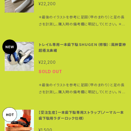
ートを詰めたメキシカンドビー柄（左右で柄が激しく変
抜群。足の甲を包み込むように自然にフィットする上、
¥22,200
ないのは強み。 専用ストラップ（ラダーロック仕様、写
わります：次のURLの商品写真でチェックをお願いいた
下駄の重さが足全体に分散されるので、長時間履き続
真のベルクロ仕様とは異なります）付きで、日常のウォ
します）。 https://goropia.thebase.in/items/230
けても足が疲れにくいというのも特徴。 木綿１００％の
＊最後のイラストを参考に足囲（甲のまわり）と足の長
ーキングやランニング、アスリートのコア（体幹）トレー
90635 ＊他のカラー・デザインの超極太鼻緒を選ぶこ
素材は丈夫で強く、使えば使うほど肌に馴染みます。 麻
さを計測し、購入時の備考欄に明記してください。 ＊黒
ニングに最適な一本歯下駄。 歯の摩耗も防ぐために歯
とも可能です。 完全パラコード仕様（耐荷重：前坪２５０
ひもの代わりにパラコード（耐荷重：前坪２５０ｋｇ、後
鼻緒（コーデュロイ生地）バージョンもあります。こちら
の裏に保護ゴム（耐摩耗）をつけています。 鼻緒のカラ
ｋｇ、後坪１９０ｋｇ）で切れない伸びない鼻緒。鼻緒の
坪１９０ｋｇ）を使っているため、伸びないし切れないの
のスポーツ一本歯下駄が ベースです。お問い合わせく
ー・素材：赤地に黒猫・裏地は黒のコーデュロイ＝綿１
調整も簡単。 ＊鼻緒は汗や雨で濡れると色落ちする可
トレイル専用一本歯下駄ＳＨＵＧＥＮ（修験）：風神雷神
は強み。 日常のウォーキングやランニング、アスリート
ださい。 https://goropia.thebase.in/items/2981
００％ ＊鼻緒は汗や雨で濡れると色落ちする可能性が
能性があります。白い足袋やソックスに色移りしますの
超極太鼻緒
のコア（体幹）トレーニングに最適な一本歯下駄。 歯の
4596 ＊他の鼻緒をすげることも可能です。 ＮＡＮＴＡ
あります。白い足袋やソックスに色移りしますのでご注
でご注意ください。 歯の部分にはマウンテンバイク用
裏にタイヤゴム（スーパーハード）を貼り付けてあるの
Ｎをベースに、一本歯下駄アンバサダー＆アドヴェンチ
意ください。
¥22,200
のブロックパタンタイヤゴムを装着。グリップ性に優れ
で歯の摩耗も防げます。 ＊タイヤゴムは消耗品です。 鼻
ャー・ランナー 高繁勝彦がトレイルでの走行経験をフ
凸凹の多いオフロードで威力を発揮。 台の裏には後ろ
SOLD OUT
緒のカラー・素材：黒・コーデュロイ＝綿１００％ ＊色も
ルに活かした世界初のトレイル専用一本歯下駄ＳＨＵ
側にパンパークッション（２箇所）、前方に摩耗防止用ゴ
の鼻緒は汗や雨で濡れると色落ちする可能性がありま
ＧＥＮ。 白木とブラックパーツのコントラストが醸し出
ムプレート装着。岩や石にぶつけた際に一本歯下駄を
＊最後のイラストを参考に足囲（甲のまわり）と足の長
す。白い足袋やソックスに色移りしますのでご注意くだ
すクールな表情。 鼻緒製作、鼻緒の挿げ、保護ゴム取り
保護します。 普段履きにもトレーニングにも使用可能
さを計測し、購入時の備考欄に明記してください。 ＮＡ
さい。 ＊鼻緒の調整方法はこちらの動画を参考にして
付け等一本歯下駄のアッセンブルはすべて高繁による
なタフな一本歯下駄です。 鼻緒製作、鼻緒の挿げ、保護
ＮＴＡＮをベースに、アドヴェンチャー・ランナー 高繁勝
ください。 https://www.youtube.com/watch?v=
もの。 千数百年も昔に修験者たちがどのようにして山
ゴム取り付け等一本歯下駄のアッセンブルはすべて高
彦がトレイルでの歩行・走行経験をフルに活かした世界
QXGWVcjKX6I
を駆け回ったかはわからないものの、一本歯下駄で山
【受注生産】一本歯下駄専用ストラップ（ノーマル一本
繁によるもの。 千数百年も昔に修験者たちがどのよう
初のトレイル専用一本歯下駄ＳＨＵＧＥＮ。 ５センチ径
を駆けるという普段では体験できないハイパーな「早
歯下駄用ラダーロック仕様）
にして山を駆け回ったかはわからないものの、一本歯
の極太鼻緒はクッション性の高いエアキャップと発泡
駆け」を楽しむのに最適なフットウェア。 インド綿製（生
下駄で山を駆けるという普段では体験できないハイパ
樹脂シートを詰めた風神雷神柄、バックはコーデュロイ
成り）の極太鼻緒（約５センチ径）は樹脂シート使用で
¥1,500