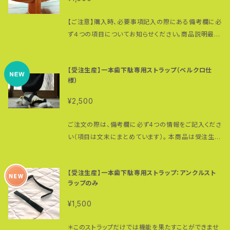
ーな「早駆け」を楽しむのに最適なフットウェア。 トレイ
生地を使用。＊他のカラー・デザインの超極太鼻緒を選
クッションも抜群。摩擦にも強く。麻ひもを使わずすべて
ルを実際走るのであれば一本歯下駄専用ストラップ（高
ぶことも可能です。 完全パラコード仕様（耐荷重：前坪
パラコード（耐荷重：前坪２５０ｋｇ、後坪１９０ｋｇ）仕様
【ご注意】購入時、必要事項記入の際にある備考欄に必
繁考案：オプション）をお勧めします。 https://goropi
２５０ｋｇ、後坪１９０ｋｇ）で切れない伸びない鼻緒。鼻
で伸びないし切れに強い。転倒時に強い力がかかって
ず４つの項目についてお知らせください。商品説明最下
a.thebase.in/items/20834790 かかとが浮くこと
緒の調整も簡単。 ＊鼻緒は汗や雨で濡れると色落ちす
も切れることはまずないでしょう。 指の股に当たる部分
部をご覧ください。ご注文いただいてから作ります。状
もなく、一本歯下駄の上で足がブレるのを防ぐことでト
る可能性があります。白い足袋やソックスに色移りしま
にはポリエチレンのパイプを使用。 下駄の台の前部分
況にもよりますが数日〜１週間ほどお時間をいただくこ
レイルでの歩き・走りを快適にサポートします。 もちろ
すのでご注意ください。 歯の部分にはマウンテンバイ
【受注生産】一本歯下駄専用ストラップ（ベルクロ仕
にはバンパーシート。後ろ部分にはバンパーキャップを
とになりますのでご了承ください。 一本歯下駄アンバ
んトレイルだけでなく街歩きにも使えますが、タフでハ
ク用のブロックパタンタイヤゴムを装着。グリップ性に
様）
装備（上の写真では装着されていないものがあります
サダーでアドヴェンチャー・ランナーの高繁勝彦があら
ードな環境でこそ履いて頂きたい一本歯下駄です。 材
優れ凸凹の多いオフロードで威力を発揮。 台の裏には
が製品にはつけてあります）。岩や石にぶつけた際に一
ゆる一本歯下駄に使える一本歯下駄専用のオリジナル
¥2,500
質：桐（台）、朴の木（歯） 重さ：約４３０グラム（サイズ
後ろ側にパンパークッション（２箇所）、前方に摩耗防止
本歯下駄を保護します。 歯の部分にはマウンテンバイ
ストラップを作りました。 一本歯下駄を履き始めて間も
M：片足） 全高：約１１センチ（保護ゴム含む） 台のサイ
用ゴムプレート装着。岩や石にぶつけた際に一本歯下
ク用のブロックパタンタイヤゴムを装着。グリップ性に
ない方は、転倒時に足首の関節を痛める可能性があり
ご注文の際は、備考欄に必ず4つの情報をご記入くださ
ズ： （Ｓ）２２０（縦）☓１０５（横）☓４８ミリ（台の厚み）
駄を保護します。 普段履きにもトレーニングにも使用
優れ凸凹の多いオフロードで威力を発揮。 トレイルを
ます。ある程度一本歯下駄で外を歩くのに慣れた方の
い（項目は文末にまとめています）。 本商品は受注生産
＊足のサイズ２２〜２５センチまで対応：女性及び足の
可能なタフな一本歯下駄です。 鼻緒製作、鼻緒の挿げ、
実際走るのであれば一本歯下駄専用ストラップ（高繁
みご使用ください。 歩く、走る、山に登る…いろんなシチ
のため、完成まで数日〜1週間ほどお時間をいただきま
小さな男性向け （Ｍ）２４０（縦）☓１０５（横）☓４８ミリ
タイヤゴム取り付け等一本歯下駄のアッセンブルはす
考案：オプション）をお勧めします。 https://goropia.t
ュエーションでかかとがフリーになっている一本歯下
す。 ■ 一本歯下駄専用オリジナルストラップとは 一本
（台の厚み） ＊足のサイズ２５〜２８センチまで対
べて高繁によるもの。 千数百年も昔に修験者たちがど
hebase.in/items/20834790 かかとが浮くことも
駄は、一本歯下駄上にある足が滑る（滑り落ちる）とい
【受注生産】一本歯下駄専用ストラップ：アンクルスト
歯下駄アンバサダーでありアドベンチャーランナーの
応 （Ｌ）２７３（縦）☓１０５（横）☓４８ミリ（台の厚み） ＊
のようにして山を駆け回ったかはわからないものの、一
なく、一本歯下駄の上で足がブレるのを防ぐことでトレ
う場面に見舞われることが多々あります。 特に上り坂
ラップのみ
高繁勝彦が、 「歩く・走る・登る」をより快適にするため
足のサイズ２８〜３１センチまで対応 歯のサイズ：３０
本歯下駄で山を駆けるという普段では体験できないハ
イルでの歩き・走りを快適にサポートします。 もちろん
で、趾（あしゆび）を使ってしっかり鼻緒の前坪をホール
に考案した専用ストラップです。 ほとんどの一本歯下駄
（厚み）☓１０５ミリ（長さ） ＊全サイズ共通 ＊ＳＨＵＧ
イパーな「早駆け」を楽しむのに最適なフットウェア。 ト
¥1,500
トレイルだけでなく街歩きにも使えますが、タフでハー
ドしないと、一本歯下駄そのものが安定しなくなり、一
に対応し、足の甲と足首を**ベルクロ（マジックテー
ＥＮ（修験）インプレッションのページはこちら https://
レイルを実際走るのであれば一本歯下駄専用ストラッ
ドな環境でこそ履いて頂きたい一本歯下駄です。 材質：
本歯下駄のパフォーマンスを低下させる原因となりま
プ）**でワンタッチ固定できる仕様。 かかとがフリーの
pipotore.com/?p=3184 ＊安全に関するご注意：
プ（高繁考案：オプション）をお勧めします。 https://go
＊このストラップだけでは機能を果たすことができませ