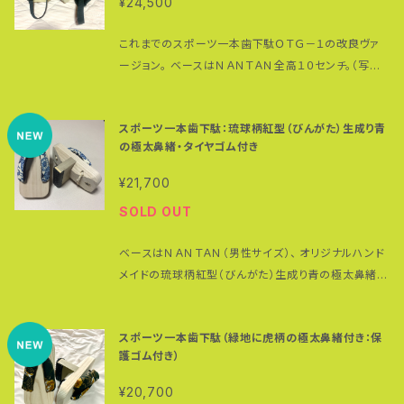
ラム（片足・サイズＭ） 全高：約１１センチ（タイヤゴム含
¥24,500
ムを装着。グリップ性に優れ厚みもあるので着地時の
常化しますので、こんな方に喜ばれています。 「疲れや
後坪１９０ｋｇ）で切れない伸びない鼻緒。鼻緒の調整
む） 台のサイズ： （Ｓ）２２０（縦）☓１０５（横）☓４８ミリ
衝撃を吸収。同時に歯の磨耗を防ぎます。タイヤゴムは
すい方」「風邪を引きやすい方」「更年期症状にお悩み
も簡単。 生地は黒のコットン１００パーセント。色落ちす
（台の厚み） ＊足のサイズ２２〜２４．５センチまで対
これまでのスポーツ一本歯下駄ＯＴＧ－１の改良ヴァ
摩耗しても交換可能です。 台の裏には後ろ側にクリス
の方」「ストレスがたまる方」 「生活習慣が気になる方」
るかもしれませんので白い足袋やソックスを履くのは避
応：女性及び足の小さな男性向け （Ｍ）２４０（縦）☓１０
ージョン。 ベースはＮＡＮＴＡＮ全高１０センチ。（写真
タルのパンパークッション（２箇所）、前方に摩耗防止用
「冷え性の方」 ※高麗人参は、畑で育てるといっても簡
けてください。 ＊鼻緒の調整方法はこちらの動画を参
５（横）☓４８ミリ（台の厚み） ＊足のサイズ２５〜２
は１２センチ） 走ることを前提に作られているため、専
ゴムプレート装着。一本歯下駄を保護してくれます。 鼻
単ではありません。土は乾燥しすぎても、ぬかるんでい
考にしてください。 https://www.youtube.com/wa
８センチまで対応 （Ｌ）２７３（縦）☓１０５（横）☓４８ミリ
用ストラップを標準装備。歯の裏の保護ゴムはバイク用
緒製作、鼻緒の挿げ、タイヤゴム取り付け等一本歯下駄
てもいけない。ほどほどの地下水を保っていることが大
tch?v=QXGWVcjKX6I 歯の部分にはスーパーハー
スポーツ一本歯下駄：琉球柄紅型（びんがた）生成り青
（台の厚み） ＊足のサイズ２８〜３１センチまで対応
の１７インチタイヤ。肉厚のため重さはあるもののこれ
のアッセンブルはすべて高繁によるもの。 普段履きでも
切です。雨水がかからぬよう、直射日光の当たらぬよう
ドゴムを装着。グリップ性に優れ厚みもあるので着地時
の極太鼻緒・タイヤゴム付き
歯のサイズ：３０（厚み）☓１０５ミリ（長さ） ＊全サイズ
までのスーパーハードの（推定）３倍は耐久性がありま
使えますが、アスリート（特にランナー）に使っていただ
シートをかけます。冬には葉が枯れ、雪に埋もれ、根だ
の衝撃を吸収。同時に歯の磨耗を防ぎます。タイヤゴム
共通 ＊安全に関するご注意： こちらでは、製品の初期
す。 鼻緒は約５センチ径の極太鼻緒でフルパラコード仕
きたい一本歯下駄です。ランニングやウォーキングで足
¥21,700
け残ります。翌年、再び芽が出て、収穫できるのは6年後
は摩耗しても交換可能です。 台の裏には後ろ側にパン
不良等が原因である場合を除き、一本歯下駄を履いて
様。耐荷重については前坪は約２５０キロ、後坪は１９０
を踏み出した時に下駄の台と足の裏が離れてしまうこ
です。しかも一度収穫した畑では25年以上に高麗人参
パークッション（２箇所）、前方に摩耗防止用ゴムプレー
SOLD OUT
いる際の事故や怪我については一切の責任を負うこと
キロ。調整のしやすいのがパラコード鼻緒の特徴。ソッ
とでパワーロスが起こるのを防ぐのが専用ストラップ。
を作れない。 それほど大地の養分を取りつくしてしまい
ト装着。一本歯下駄を保護してくれます。 鼻緒製作、鼻
ができませんのでご理解いただきますようお願い申し上
クスを履いても素足でも、こまめに鼻緒を調整して足の
特に登りでは一本歯下駄との一体感を感じられるはず
ます。 ※こだわりの原料、こだわりの延寿紅参頼粒 (製
緒の挿げ、保護ゴム取り付け等一本歯下駄のアッセン
ベースはＮＡＮＴＡＮ（男性サイズ）、 オリジナルハンド
一部であるかのようなベストフィット感覚を楽しめます。
げます。 ＊価格は税込・送料別になっています。
です。 材質：桐（台）、朴の木（歯） 重さ：約４３０グラム
法特許) ・紅参6年根を原料とし、紅参の苦味を和らげ、
ブルはすべて高繁によるもの。 普段履き、ウォーキン
メイドの琉球柄紅型（びんがた）生成り青の極太鼻緒を
写真はメキシカンドビー柄ですが、他のものを選ぶこと
（片足・サイズＭ） 全高：約１１センチ（タイヤゴム含む）
さらさらの細粒状に摂取しやすくしたものです。 ・もち
グ・ランニング、コア（体幹）トレーニングとフルに活用で
すげています。 なめらかな肌触りと極太鼻緒のクッショ
ができます。極太鼻緒のカテゴリーからお選びくださ
台のサイズ： （Ｓ）２２０（縦）☓１０５（横）☓４８ミリ（台の
ろん原料は、高麗人参100%で、添加剤は一切入ってい
きる一本歯下駄です。 材質：桐（台）、朴の木（歯） 重さ：
ン性は抜群。長時間歩いても疲れにくい鼻緒です。現在
い。 ＊生地の裁断の仕方で鼻緒の柄の出方は変わりま
厚み） ＊足のサイズ２２〜２４．５センチまで対応：女
スポーツ一本歯下駄（緑地に虎柄の極太鼻緒付き：保
ません。 ・サポニンRg1、Rb1のバランス良い組成です。
約４３０グラム（片足）サイズＭ 全高：約１１センチ（タイ
はすべてパラコード仕様（耐荷重：前坪１９２ｋｇ、後坪
す。写真と必ずしも同じになる訳ではありませんのでご
性及び足の小さな男性向け （Ｍ）２４０（縦）☓１０５
護ゴム付き）
【摂取のしかた】 さらさら細粒状で消化吸収が良く、大
ヤゴム含む） サイズ：２４０（縦）☓１０５（横）☓４８ミリ（台
２５０ｋｇ）になっています。 全高１０センチ（ソフトゴム
了承ください。特にこちらの柄は左右で色合いが全く異
（横）☓４８ミリ（台の厚み） ＊足のサイズ２５〜２８
人1回に添付のスプーン1杯(約1g) を目安に、 1日2回、
の厚み） ＊足のサイズ２５〜２８センチまで対応
の上にタイヤゴムをつけているため、実際は約１１セン
なる場合もあります。 トレイル専用一本歯下駄ＳＨＵＧ
¥20,700
センチまで対応 （Ｌ）２７３（縦）☓１０５（横）☓４８ミリ（台