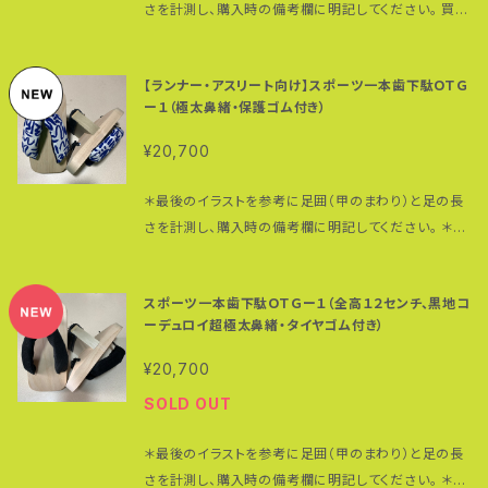
＊全サイズ共通 ＊多少小さめのサイズを選んだ方が
さを計測し、購入時の備考欄に明記してください。 買っ
=QXGWVcjKX6I
くいというのも特徴。 木綿１００％の素材は丈夫で強
歩きやすくなります。 素材：朴の木（歯）、桐（台） 赤地に
たその日から使えます。 ベースはＮＡＮＴＡＮ男性サイ
く、使えば使うほど肌に馴染みます。 麻ひもの代わりに
黒猫（モデルは我が家の愛猫アリくん：最後の写真）超
ズ、全高１０センチ （保護ゴムをつけると約１１センチの
パラコード（耐荷重：前坪２５０ｋｇ、後坪１９０ｋｇ）を使
極太（約５センチ径）鼻緒付き。 見た目のマッチョ感もさ
【ランナー・アスリート向け】スポーツ一本歯下駄ＯＴＧ
高さになります） 台のサイズ： （Ｓ）２２０（縦）☓１０５
っているため、伸びないし切れないのは強み。 日常の
ることながらクッション性も抜群。極太鼻緒が足の甲を
ー１（極太鼻緒・保護ゴム付き）
（横）☓４８ミリ（台の厚み） ＊足のサイズ２２〜２４．５
ウォーキングやランニング、アスリートのコア（体幹）トレ
包み込むように自然にフィットする上、下駄の重さが足
センチまで対応：女性及び足の小さな男性向け （Ｍ）２
ーニングに最適な一本歯下駄。 歯の裏に保護ゴム（ス
¥20,700
全体に分散されるので、長時間履き続けても足が疲れ
４０（縦）☓１０５（横）☓４８ミリ（台の厚み） ＊足の
ーパーハード）を貼り付けてあるので歯の摩耗も防げ
にくいというのも特徴。 木綿１００％の素材は丈夫で強
サイズ２５〜２８センチまで対応 （Ｌ）２７３（縦）☓１０５
ます。 ＊保護ゴムは消耗品です。 鼻緒のカラー・素材：
＊最後のイラストを参考に足囲（甲のまわり）と足の長
く、使えば使うほど肌に馴染みます。 麻ひもの代わりに
（横）☓４８ミリ（台の厚み） ＊足のサイズ２８〜３１セ
表地：緑生地に虎柄（綿１００%）、裏地：黒・コーデュロ
さを計測し、購入時の備考欄に明記してください。 ＊鼻
パラコード（耐荷重：前坪２５０ｋｇ、後坪１９０ｋｇ）を使
ンチまで対応 歯のサイズ：３０（厚み）☓１０５ミリ（長さ）
イ（綿１００％） ＊生地の裁断の仕方で鼻緒の柄の出方
緒は他の生地に変更も可能です。 買ったその日から使
っているため、伸びないし切れないのは強み。 日常の
＊全サイズ共通 ＊多少小さめのサイズを選んだ方が
は変わります。写真と必ずしも同じになる訳ではありま
えます。 ベースはＮＡＮＴＡＮ男性サイズ、全高１０セン
ウォーキングやランニング、アスリートのコア（体幹）トレ
歩きやすくなります。 素材：朴の木（歯）、桐（台） 市販の
スポーツ一本歯下駄ＯＴＧー１（全高１２センチ、黒地コ
せんのでご了承ください。 ＊鼻緒のカラーやデザインは
チ （保護ゴムをつけると実際１１センチの高さになりま
ーニングに最適な一本歯下駄。 ソフトゴムがついてい
一本歯下駄に付いている鼻緒はたいてい太さ２センチ
ーデュロイ超極太鼻緒・タイヤゴム付き）
他にもあります。 下駄のサイズ・高さについても選択可
す） 台のサイズ： （Ｓ）２２０（縦）☓１０５（横）☓４８ミリ
ますが室内専用とお考えください。 外歩きには歯の摩
径。 こちらは、他では手に入らないレア物の極太（約４
能ですのでお問い合わせください。 ＊鼻緒の調整方法
（台の厚み） ＊足のサイズ２２〜２４．５センチまで対
耗も防ぐために歯の裏に保護ゴム（スーパーハード：１
¥20,700
センチ径）鼻緒。 クッション性も抜群。足の甲を包み込
はこちらの動画を参考にしてください。 https://www.
応：女性及び足の小さな男性向け （Ｍ）２４０（縦）☓１０
２００円）の貼り付けをお勧めします。 鼻緒のカラー・素
むように自然にフィットする上、下駄の重さが足全体に
SOLD OUT
youtube.com/watch?v=QXGWVcjKX6I
５（横）☓４８ミリ（台の厚み） ＊足のサイズ２５〜２
材：赤地に黒猫・裏地コーデュロイ＝綿１００％ ＊鼻緒
分散されるので、長時間履き続けても足が疲れにくい
８センチまで対応 （Ｌ）２７３（縦）☓１０５（横）☓４８ミリ
は汗や雨で濡れると色落ちする可能性があります。白
というのも特徴。 木綿１００％の素材は丈夫で強く、使
＊最後のイラストを参考に足囲（甲のまわり）と足の長
（台の厚み） ＊足のサイズ２８〜３１センチまで対応
い足袋やソックスに色移りしますのでご注意ください。
えば使うほど肌に馴染みます。 麻ひもの代わりにパラ
さを計測し、購入時の備考欄に明記してください。 ＊オ