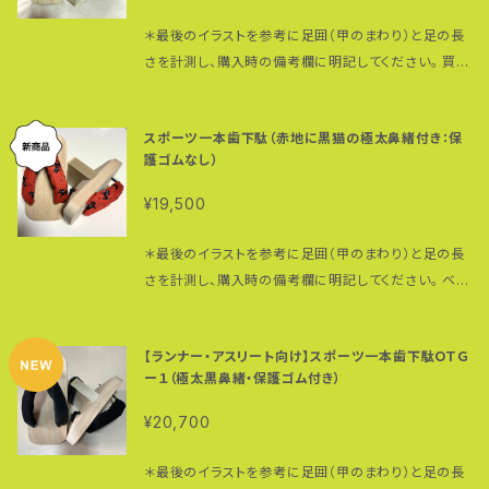
水または湯で食前または食間に摂取してください。 【ご
歯のサイズ：３０（厚み）☓１０５ミリ（長さ） ＊全サイズ
チ）。 歯の裏に自転車タイヤゴム貼付け済み。 台のサ
ＥＮと同様、台の裏前部にはゴムプレートをつけて摩耗
の厚み） ＊足のサイズ２８〜３１センチまで対応 歯の
注意】 ・病気治療中の方、妊婦または授乳中の方は医
共通 ＊こちらはＭサイズです。Ｓサイズ、Ｌサイズをご希
イズ： （男性用）２４０（縦）☓１０５（横）☓４８ミリ（台の厚
防止。後部にはショックバンパーを装着。ちょっとしたオ
＊最後のイラストを参考に足囲（甲のまわり）と足の長
サイズ：３０（厚み）☓１０５ミリ（長さ） ＊全サイズ共通
師に相談の上、お使いください。 ・発熱のある場合は避
望の方はお問い合わせください。 ＊安全に関するご注
み） ＊足のサイズ２５〜２８センチまで対応 ＊
フロードのトレイルでもオッケー。 全高１０センチ（ゴム
さを計測し、購入時の備考欄に明記してください。 買っ
＊小さいサイズ、大きいサイズをご希望の方はお問い合
けてください。 ・体調・体質に合わない場合は、ご使用
意： こちらでは、製品の初期不良等が原因である場合
女性向けのSサイズも用意できます。お問い合わせくだ
をつけると約１１センチ）は一本歯下駄を最も楽しめる
たその日から使えます。 ベースはＮＡＮＴＡＮ男性サイ
わせください。 ＊安全に関するご注意： こちらでは、製
を中止してください。 ・血圧の高い人は、血圧が安定し
を除き、一本歯下駄を履いている際の事故や怪我につ
さい。 歯のサイズ：３０（厚み）☓１０５ミリ（長
高さ。トレイル等ではかなり難易度がアップしますが、
ズ、全高１０センチ （保護ゴムをつけると実際約１１セ
品の初期不良等が原因である場合を除き、一本歯下駄
た状態のときにお使いください。 ・ワルフアリンをお飲
いては一切の責任を負うことができませんのでご理解
さ） 材質：桐（台）、朴の木（歯）
スポーツ一本歯下駄（赤地に黒猫の極太鼻緒付き：保
平坦な舗装された道では台の前部が地面に触れるこ
ンチの高さになります） 台のサイズ： （Ｓ）２２０（縦）☓１
を履いている際の事故や怪我については一切の責任を
みの方は、医師にご相談ください。 ・子供の手の届かな
いただきますようお願い申し上げます。 ＊価格は税込・
護ゴムなし）
とがなく、足首をよりしなやかに使って歩き走りするこ
０５（横）☓４８ミリ（台の厚み） ＊足のサイズ２２〜２
負うことができませんのでご理解いただきますようお願
い所に保管してください。
送料別になっています。 ＊オンデマンド製作につき、オ
とが可能です。 オンデマンド製作につき、オーダーいた
４．５センチまで対応：女性及び足の小さな男性向け
い申し上げます。 ＊価格は税込・送料別になっていま
¥19,500
ーダーいただいてから３日〜５日ほど（混み合っている
だいてから１週間〜１０日ほどお時間頂戴いたします。
（Ｍ）２４０（縦）☓１０５（横）☓４８ミリ（台の厚み）
す。
場合はもう少しかかります）お時間頂戴いたします。
台のサイズ： （Ｓ）２２０（縦）☓１０５（横）☓４８ミリ（台の
＊足のサイズ２５〜２８センチまで対応 （Ｌ）２７３（縦）☓
＊最後のイラストを参考に足囲（甲のまわり）と足の長
厚み） ＊足のサイズ２２〜２４．５センチまで対応：女
１０５（横）☓４８ミリ（台の厚み） ＊足のサイズ２８〜３
さを計測し、購入時の備考欄に明記してください。 ベー
性及び足の小さな男性向け （Ｍ）２４０（縦）☓１０５
１センチまで対応 歯のサイズ：３０（厚み）☓１０５ミリ
スはＮＡＮＴＡＮ 台のサイズ： （Ｓ）２２０（縦）☓１０５
（横）☓４８ミリ（台の厚み） ＊足のサイズ２５〜２８
（長さ） ＊全サイズ共通 ＊多少小さめのサイズを選ん
（横）☓４８ミリ（台の厚み） ＊足のサイズ２２〜２４．５
センチまで対応 （Ｌ）２７３（縦）☓１０５（横）☓４８ミリ（台
だ方が歩きやすくなります。 素材：朴の木（歯）、桐（台）
【ランナー・アスリート向け】スポーツ一本歯下駄ＯＴＧ
センチまで対応：女性及び足の小さな男性向け （Ｍ）２
の厚み） ＊足のサイズ２８〜３１センチまで対応 歯の
市販の一本歯下駄に付いている鼻緒はたいてい太さ２
ー１（極太黒鼻緒・保護ゴム付き）
４０（縦）☓１０５（横）☓４８ミリ（台の厚み） ＊足の
サイズ：３０（厚み）☓１０５ミリ（長さ） ＊全サイズ共通
センチ径。 こちらは、他では手に入らないレア物の極太
サイズ２５〜２８センチまで対応 （Ｌ）２７３（縦）☓１０５
¥20,700
＊専用ストラップについてはこちら… https://bit.ly/31
（約５センチ径）鼻緒。 クッション性も抜群。足の甲を包
（横）☓４８ミリ（台の厚み） ＊足のサイズ２８〜３１セ
8hbEd ＊鼻緒の調整方法はこちらの動画を参考にし
み込むように自然にフィットする上、下駄の重さが足全
ンチまで対応 歯のサイズ：３０（厚み）☓１０５ミリ（長さ）
＊最後のイラストを参考に足囲（甲のまわり）と足の長
てください。 https://www.youtube.com/watch?v
体に分散されるので、長時間履き続けても足が疲れに