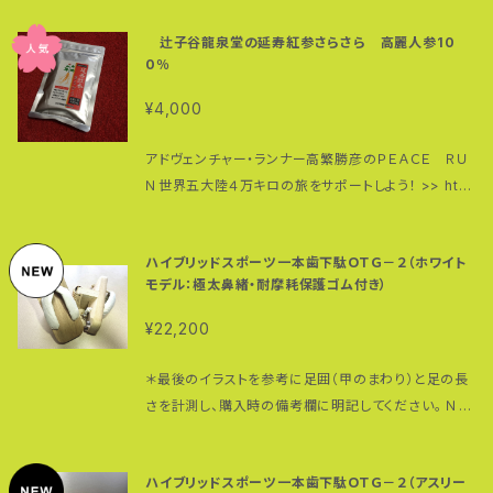
在在庫は写真の分のみです。これ以外のものについて
す。 ＊Ｔシャツを購入して頂いた皆さんの写真アルバム
をひたすらこだわった粋なサイジング。 トレンドに合わ
はオンデマンドで受け付けております。お問い合わせく
辻子谷龍泉堂の延寿紅参さらさら 高麗人参10
はこちら… https://www.facebook.com/media/s
せ巧みに設計されたベストサイズスペック。特に袖周り
ださい。 SF＝スリムフィット D=ドライ MW=マックスウ
0％
et/?set=a.755735597808778.1073742161.100
のゆとりを大きく持たせ、ほどよくドロップさせた肩回り
ェイト OS＝オーバーサイズ（５分袖）＊マックスウェイ
001170358149&type=1&l=ebd9757010 ・販売
と袖丈の長さで絶妙なルーズ感を演出。 着丈や身幅も
¥4,000
トと同素材（袖だけ５分袖） F=ファイバー HW＝ヘビ
価格３５００円（送料２００円込み） ＊２着以上購入され
ゆったりながらまとまりのあるシルエットにグレーディ
ーウェイトリミテッドカラー BS＝ボックスシルエット 少
る場合は１着３３００円、 送料無料で販売させていた
ングしているため、シンプルコーデでも鮮度の高い旬な
アドヴェンチャー・ランナー高繁勝彦のＰＥＡＣＥ ＲＵ
しタイトだけれどスタイルに自信のある方にはスリムフ
だきますので購入前にお知らせください。 「このＴシャ
着こなしが楽しめます！ カジュアル感とドレス感の塩梅
Ｎ世界五大陸４万キロの旅をサポートしよう！ >> http
ィット。 ヘビー＆デューティ志向の方には厚めのマック
ツを着て走ったらフルマラソンの自己ベストが更新でき
がちょうどいい一着。 現在、試作品としてスモーキーパ
s://kaytaka.wixsite.com/kays-world/donation
スウェイト。 よく汗をかく方には速乾性の優れたドライ。
た！」 「このＴシャツを着て走ったら１００キロマラソンの
ープル、サンドベージュ、ビリヤードグリーン（サイズは
2019 【価格改定のお知らせ】 ＊７月１日より、４０００
お好みに応じてお選びください。 オンデマンド受付は
７０キロ過ぎ、いつもなら辛い場面でも乗り越えること
すべてL）の３着を用意。それ以外のカラーとサイズは
ハイブリッドスポーツ一本歯下駄ＯＴＧ－２（ホワイト
円（送料無料）に価格改定します。何とぞご了承くださ
以下のページで毎月１〜１０日です。 https://goo.gl/
ができた」 Ｔシャツユーザーの方からそんな声も届いて
オンデマンドで承ります。 モデルは１７７センチ６０キロ
モデル：極太鼻緒・耐摩耗保護ゴム付き）
い。 ＊＊＊ 紅参（こうじん）というのは高麗人蔘を蒸し
zJGQHK ＊お申し込みの際、必要な枚数を数量でチェ
います。 ペアで、家族で、チームで…ＰＥＡＣＥ ＲＵＮＴ
でサイズＬを着用（かなり大きめの作りです）。 ＰＥＡＣＥ
て干したもので、栄養がぎゅっと凝縮されています。 何
ックいただき、購入手続きのページで備考欄にカラーと
¥22,200
シャツを着ませんか？ 正面には"RUN for TOMORR
ＲＵＮのプリントが入ってない写真はピスタチオですが
千年も前から伝わってきた高麗人蔘のあらゆる効能は
サイズ別に数量をご記入下さい。 ＊Ｔシャツを購入して
OW（明日に向かって走れ！）" 背面にはバギーを押し
現物は他のものと同じロゴと文字が入っています。 詳
ご存知の通り。 （「紅参 効能」で検索してみて下さい）
頂いた皆さんの写真アルバムはこちら… https://ww
＊最後のイラストを参考に足囲（甲のまわり）と足の長
て世界を駆けるＰＥＡＣＥ ＲＵＮのロゴと、 ＰＥＡＣＥ Ｒ
細はお問い合わせください。
カプセルや丸玉（錠剤）にするためにはそのためにカプ
w.facebook.com/media/set/?set=a.7557355
さを計測し、購入時の備考欄に明記してください。 ＮＡ
ＵＮの４つの柱となる "Peace, Health, Dream, Ch
セルの材料や丸玉にくっつけるための 別のものが混じ
97808778.1073742161.100001170358149&ty
ＮＴＡＮをベースに、アドヴェンチャー・ランナー 高繁勝
allenge（平和、健康・夢・チャレンジ）" ・必要経費を除
ります。 辻子谷紅参さらさら（ずしだにこうじんさらさ
pe=1&l=ebd9757010 ・販売価格３５００円（送料
彦がプロデュースした美しいホワイトモデル。 ５センチ
いた収益は アドヴェンチャー・ランナー高繁勝彦の
ら）は混じり物一切なし。 ３０グラム入り（１日２グラム
別） ＊２着以上購入される場合は送料無料で販売させ
ハイブリッドスポーツ一本歯下駄ＯＴＧ－２（アスリー
径の極太鼻緒はクッション性の高いエアキャップと樹