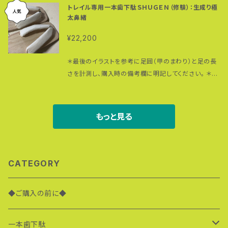
（歯）、桐（台） 市販の一本歯下駄に付いている鼻緒は
イズ・高さについても選択可能ですのでお問い合わせく
０％の素材は丈夫で強く、使えば使うほど肌に馴染み
トレイル専用一本歯下駄ＳＨＵＧＥＮ（修験）：生成り極
初のトレイル専用一本歯下駄ＳＨＵＧＥＮ。 ５センチ径
たいてい太さ２センチ径。 こちらは、他では手に入らな
ださい。
ます。 麻ひもの代わりにパラコード（耐荷重：前坪２５０
太鼻緒
の極太鼻緒はクッション性の高いエアキャップと樹脂シ
いレア物の超極太（約５センチ径）鼻緒。 クッション性も
ｋｇ、後坪１９０ｋｇ）を使っているため、伸びないし切れ
ートを詰めたメキシカンドビー柄（左右で柄が激しく変
抜群。足の甲を包み込むように自然にフィットする上、
¥22,200
ないのは強み。 専用ストラップ（ラダーロック仕様、写
わります：次のURLの商品写真でチェックをお願いいた
下駄の重さが足全体に分散されるので、長時間履き続
真のベルクロ仕様とは異なります）付きで、日常のウォ
します）。 https://goropia.thebase.in/items/230
けても足が疲れにくいというのも特徴。 木綿１００％の
＊最後のイラストを参考に足囲（甲のまわり）と足の長
ーキングやランニング、アスリートのコア（体幹）トレー
90635 ＊他のカラー・デザインの超極太鼻緒を選ぶこ
素材は丈夫で強く、使えば使うほど肌に馴染みます。 麻
さを計測し、購入時の備考欄に明記してください。 ＊黒
ニングに最適な一本歯下駄。 歯の摩耗も防ぐために歯
とも可能です。 完全パラコード仕様（耐荷重：前坪２５０
ひもの代わりにパラコード（耐荷重：前坪２５０ｋｇ、後
鼻緒（コーデュロイ生地）バージョンもあります。こちら
の裏に保護ゴム（耐摩耗）をつけています。 鼻緒のカラ
ｋｇ、後坪１９０ｋｇ）で切れない伸びない鼻緒。鼻緒の
坪１９０ｋｇ）を使っているため、伸びないし切れないの
のスポーツ一本歯下駄が ベースです。お問い合わせく
ー・素材：赤地に黒猫・裏地は黒のコーデュロイ＝綿１
調整も簡単。 ＊鼻緒は汗や雨で濡れると色落ちする可
は強み。 日常のウォーキングやランニング、アスリート
ださい。 https://goropia.thebase.in/items/2981
００％ ＊鼻緒は汗や雨で濡れると色落ちする可能性が
もっと見る
能性があります。白い足袋やソックスに色移りしますの
のコア（体幹）トレーニングに最適な一本歯下駄。 歯の
4596 ＊他の鼻緒をすげることも可能です。 ＮＡＮＴＡ
あります。白い足袋やソックスに色移りしますのでご注
でご注意ください。 歯の部分にはマウンテンバイク用
裏にタイヤゴム（スーパーハード）を貼り付けてあるの
Ｎをベースに、一本歯下駄アンバサダー＆アドヴェンチ
意ください。
のブロックパタンタイヤゴムを装着。グリップ性に優れ
で歯の摩耗も防げます。 ＊タイヤゴムは消耗品です。 鼻
ャー・ランナー 高繁勝彦がトレイルでの走行経験をフ
凸凹の多いオフロードで威力を発揮。 台の裏には後ろ
緒のカラー・素材：黒・コーデュロイ＝綿１００％ ＊色も
ルに活かした世界初のトレイル専用一本歯下駄ＳＨＵ
CATEGORY
側にパンパークッション（２箇所）、前方に摩耗防止用ゴ
の鼻緒は汗や雨で濡れると色落ちする可能性がありま
ＧＥＮ。 白木とブラックパーツのコントラストが醸し出
ムプレート装着。岩や石にぶつけた際に一本歯下駄を
す。白い足袋やソックスに色移りしますのでご注意くだ
すクールな表情。 鼻緒製作、鼻緒の挿げ、保護ゴム取り
保護します。 普段履きにもトレーニングにも使用可能
◆ご購入の前に◆
さい。 ＊鼻緒の調整方法はこちらの動画を参考にして
付け等一本歯下駄のアッセンブルはすべて高繁による
なタフな一本歯下駄です。 鼻緒製作、鼻緒の挿げ、保護
ください。 https://www.youtube.com/watch?v=
もの。 千数百年も昔に修験者たちがどのようにして山
ゴム取り付け等一本歯下駄のアッセンブルはすべて高
QXGWVcjKX6I
を駆け回ったかはわからないものの、一本歯下駄で山
一本歯下駄