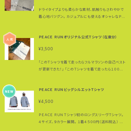
ます。 ・必要経費を除いた収益はアドヴェンチャー・ラン
s://www.facebook.com/groups/ipponbageta/
受け付けております。 https://goo.gl/zJGQHK お問
ナー高繁勝彦「ＰＥＡＣＥ ＲＵＮ世界五大陸４万キロラ
ドライタイプよりも柔らかな素材、肌触りもさわやかで
＊一本歯下駄に関するYouTube動画リストはこちら…
い合わせください。 https://thebase.in/inquiry/gor
ンニングの旅」の活動資金に当てられます。
着心地バツグン。 カジュアルにも使えるオシャレなＰＥ
https://www.youtube.com/playlist?list=PLcu
opia ＊＊＊＊＊ 「このＴシャツを着て走ったらフルマラ
ＡＣＥ ＲＵＮＴシャツ。 ９カラー限定品、ご希望のサイ
Mh7DaIMSW0pL2bZQ0BoJ2Kz5KvGVRX アド
ソンの自己ベストが更新できた！」 「このＴシャツを着て
ズ・カラーがない場合には来月分のオーダーで承りま
ヴェンチャー・ランナー 高繁勝彦 https://www.peac
走ったら１００キロマラソンの７０キロ過ぎ、いつもなら
ＰＥＡＣＥ ＲＵＮオリジナル公式Ｔシャツ（在庫分）
す。 ご予約いただくことも可能です。 その他のＰＥＡＣＥ
e-run.jp/ #一本歯下駄販売 ＃一本歯下駄購入 ＃
辛い場面でも乗り越えることができた」 Ｔシャツユーザ
ＲＵＮＴシャツはこちら… https://00m.in/puonT 写
一本歯下駄メンテナンス ＃一本歯下駄試し履き #一
ーの方からそんな声も届いています。 ペアで、家族で、
¥3,500
真のカラーは可能な限り実際の商品に色味を近づけ
本歯下駄ランニング #一本歯下駄登山 #一本歯下
チームで…ＰＥＡＣＥ ＲＵＮＴシャツを着ませんか？ 正
ていますが、 WEBの性質上ご使用のパソコンの設定や
駄トレイルランニング
面には"RUN for TOMORROW（明日に向かって走
「このＴシャツを着て走ったらフルマラソンの自己ベスト
環境でカラーが若干異なります。 ※素材：４．４オンスコ
れ！）" 背面にはバギーを押して世界を駆けるＰＥＡＣＥ
が更新できた！」 「このＴシャツを着て走ったら１００キ
ットン 綿38%、ポリエステル38%、レーヨン24%
ＲＵＮのロゴと、 ＰＥＡＣＥ ＲＵＮの４つの柱となる "P
ロマラソンの７０キロ過ぎ、いつもなら辛い場面でも乗
オートミールのみ：綿62%、ポリエステル2%、レー
eace, Health, Dream, Challenge（平和、健康・
り越えることができた」 Ｔシャツユーザーの方からそん
ヨン36% ◎素材の特性上、生産ロットによって色合
ＰＥＡＣＥ ＲＵＮビッグシルエットＴシャツ
夢・チャレンジ）"
な声も届いています。 ペアで、家族で、チームで…ＰＥＡ
いに多少の誤差がある場合がございます。 ご了承く
ＣＥ ＲＵＮＴシャツを着ませんか？ 正面には"RUN for
ださい。 ◎生地の特性上、高温の熱をかけると変色す
¥4,500
TOMORROW（明日に向かって走れ！）" 背面にはバ
る場合がございます。 ◎複数の素材を混紡している為、
ギーを押して世界を駆けるＰＥＡＣＥ ＲＵＮのロゴと、
それぞれの収縮率が異なります。 ◎洗濯乾燥機をご使
ＰＥＡＣＥ ＲＵＮＴシャツ初のロングスリーヴＴシャツ。
ＰＥＡＣＥ ＲＵＮの４つの柱となる "Peace, Health,
用の際にはご注意ください。 ◎素材の特性上、着用時
４サイズ、９カラー展開。 １着４５００円（送料税込） ゆ
Dream, Challenge（平和、健康・夢・チャレンジ）" 現
の摩擦や洗濯によって毛玉が発生する場合がございま
ったりしたシルエットでレイドバック感を演出、サイズ感