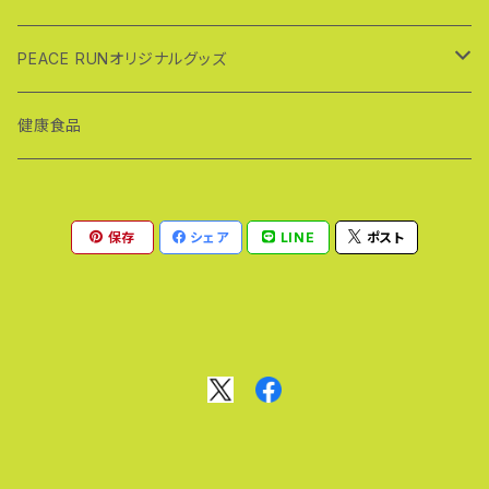
繁によるもの。 千数百年も昔に修験者たちがどのよう
を駆けるという普段では体験できないハイパーな「早
にして山を駆け回ったかはわからないものの、一本歯
駆け」を楽しむのに最適なフットウェア。 インド綿製（生
下駄で山を駆けるという普段では体験できないハイパ
スポーツ一本歯下駄
PEACE RUNオリジナルグッズ
成り）の極太鼻緒（約５センチ径）は樹脂シート使用で
ーな「早駆け」を楽しむのに最適なフットウェア。 トレイ
クッションも抜群。摩擦にも強く。麻ひもを使わずすべて
ルを実際走るのであれば一本歯下駄専用ストラップ（高
パラコード（耐荷重：前坪２５０ｋｇ、後坪１９０ｋｇ）仕様
ＳＨＵＧＥＮ（修験）シリーズ
ＰＥＡＣＥ ＲＵＮＴシャツ
健康食品
繁考案：オプション）をお勧めします。 https://goropi
で伸びないし切れに強い。転倒時に強い力がかかって
a.thebase.in/items/20834790 かかとが浮くこと
も切れることはまずないでしょう。 指の股に当たる部分
もなく、一本歯下駄の上で足がブレるのを防ぐことでト
一本歯下駄完成品
にはポリエチレンのパイプを使用。 下駄の台の前部分
レイルでの歩き・走りを快適にサポートします。 もちろ
にはバンパーシート。後ろ部分にはバンパーキャップを
んトレイルだけでなく街歩きにも使えますが、タフでハ
保存
シェア
LINE
ポスト
装備（上の写真では装着されていないものがあります
GETA LABOの製品
ードな環境でこそ履いて頂きたい一本歯下駄です。 材
が製品にはつけてあります）。岩や石にぶつけた際に一
質：桐（台）、朴の木（歯） 重さ：約４３０グラム（サイズ
本歯下駄を保護します。 歯の部分にはマウンテンバイ
M：片足） 全高：約１１センチ（保護ゴム含む） 台のサイ
ラボワンシリーズ
ク用のブロックパタンタイヤゴムを装着。グリップ性に
ズ： （Ｓ）２２０（縦）☓１０５（横）☓４８ミリ（台の厚み）
優れ凸凹の多いオフロードで威力を発揮。 トレイルを
＊足のサイズ２２〜２５センチまで対応：女性及び足の
実際走るのであれば一本歯下駄専用ストラップ（高繁
ラボワンα（アルファ）
ＮＡＮＴＡＮシリーズ
小さな男性向け （Ｍ）２４０（縦）☓１０５（横）☓４８ミリ
考案：オプション）をお勧めします。 https://goropia.t
（台の厚み） ＊足のサイズ２５〜２８センチまで対
hebase.in/items/20834790 かかとが浮くことも
応 （Ｌ）２７３（縦）☓１０５（横）☓４８ミリ（台の厚み） ＊
ラボワン
鼻緒が選べるＮＡＮＴＡＮ
なく、一本歯下駄の上で足がブレるのを防ぐことでトレ
鼻緒
足のサイズ２８〜３１センチまで対応 歯のサイズ：３０
イルでの歩き・走りを快適にサポートします。 もちろん