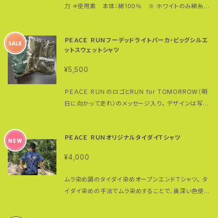
ォーキング向き）か極太（あるいは超極太：ランニングや
力 ＊使用素 本体：綿100％ ※ ホワイトのみ綿糸縫
登山向き）タイプをお選びください。 既についている鼻
製 190g/㎡ 17/- 天竺 5.6オンス カラー：黒・白
緒を別の鼻緒に変更することも可能です。 お手持ちの
生地でオリジナル鼻緒を作ることもできます。一枚もの
ＰＥＡＣＥ ＲＵＮフーデッドライトパーカ・ビッグシルエ
であれば、木綿などのある程度強い生地（あまり薄いも
ットスウェットシャツ
のはお勧めできません）で４０センチ×２０センチあれば
¥5,500
極太・超極太の鼻緒が１ペア作れます。ご相談くださ
い。 また、外歩きで使用される場合は歯の裏に一本歯
ＰＥＡＣＥ ＲＵＮのロゴとRUN for TOMORROW（明
下駄専用ゴム（自転車タイヤ）装着をお勧めします。
日に向かって走れ）のメッセージ入り。 デザインは写真
元々ついているソフトゴムは室内専用（一点歯下駄ＫＯ
を参考にしてください。 現在スウェットシャツとフーデッ
ＪＩＲＯは室内専用）とお考えください。 あるいは、保護
ドパーカのみカラー限定・限定価格で販売中です。 こち
ゴム付き製品で保護ゴム不要の場合には値引きした価
ＰＥＡＣＥ ＲＵＮオリジナルタイダイＴシャツ
らに掲載されている以外のカラー・サイズについては個
格で販売いたしますのでお問い合せください。 一本歯
別で対応しますのでお問い合わせください。
下駄は在庫がない場合も多々あります。また即納可以
¥4,000
外の商品はオーダーいただいてから製作に取り掛かり
ますので多少お時間（１週間〜１０日ほど）頂戴します。
ムラ染め調のタイダイ染めオープンエンドＴシャツ。 タ
SOLD OUTと表示されていても再入荷可能です。念の
イダイ染めの手法でムラ染めすることで、奥深い色使い
ためお問い合せ下さい。 また紹介されている一本歯下
を表現。 一着一着染め上がりの違いをお楽しみくださ
駄の試し履きもできます。 こちらで購入された一本歯下
い。 綿100% ※オープンエンド糸（空気紡績糸）使用