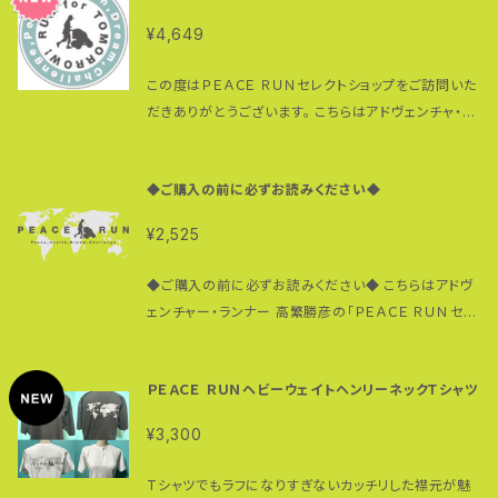
¥4,649
この度はＰＥＡＣＥ ＲＵＮセレクトショップをご訪問いた
だきありがとうございます。 こちらはアドヴェンチャ・ー
ランナー高繁勝彦の 「ＰＥＡＣＥ ＲＵＮセレクトショッ
プ」です。 のんき屋ぴあぴのセレクトショップは http
◆ご購入の前に必ずお読みください◆
s://nonkiya.base.shop/ です。 フェイスブックペー
ジでは最新情報を提供しています。 ぜひ「いいね！」をお
¥2,525
願い致します。 https://www.facebook.com/shop
peacerun SOLD OUTと表示されていても取り寄せ
◆ご購入の前に必ずお読みください◆ こちらはアドヴ
可能なものもありますので 念の為お問い合わせくださ
ェンチャー・ランナー 高繁勝彦の「ＰＥＡＣＥ ＲＵＮセレ
い。 実店舗は大阪富田林のぴんぽん地球（テラ）ス内、
クトショップ」です。 価格はすべて税込みのものです。送
イベント等で週末不在の場合があります。 直接お越し
料は無料のものと有料のものがありますが各商品の
の際は事前にお知らせください。 よろしくお願い致しま
ＰＥＡＣＥ ＲＵＮヘビーウェイトヘンリーネックＴシャツ
詳細に記載されている通りです。 一本歯下駄は完成品
す。
（ラボワンシリーズ、ＮＡＮＴＡＮシリーズなど）で購入
¥3,300
されるか、鼻緒が選べるＮＡＮＴＡＮで購入されるか２
つのパターンがございます。 鼻緒はノーマルタイプ（ウ
Tシャツでもラフになりすぎないカッチリした襟元が魅