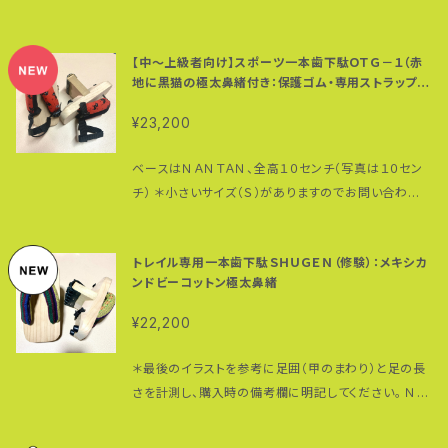
歯のサイズ：３０（厚み）☓１０５ミリ（長さ） ＊全サイズ
＊鼻緒のカラーやデザインは他にもあります。 下駄の
コード（耐荷重：前坪２５０ｋｇ、後坪１９０ｋｇ）を使って
ンデマンド（受注生産）につき製作にお時間頂戴いたし
共通 ＊多少小さめのサイズを選んだ方が歩きやすくな
サイズ・高さについても選択可能ですのでお問い合わ
いるため、伸びないし切れないのは強み。 日常のウォ
ます。混み合う時期は１週間〜１０日ほどかかりますの
ります。 歯のサイズ：３０（厚み）☓１０５ミ
せください。
【中〜上級者向け】スポーツ一本歯下駄ＯＴＧ－１（赤
ーキングやランニング、アスリートのコア（体幹）トレー
でご了承ください。 買ったその日から使えます。 ベース
リ（長さ） 素材：朴の木（歯）、桐（台） 市販の一本歯下
地に黒猫の極太鼻緒付き：保護ゴム・専用ストラップ付
ニングに最適な一本歯下駄。 歯の裏に保護ゴム（スー
はＮＡＮＴＡＮ男性サイズ、全高１２センチ ＊写真は１
駄に付いている鼻緒はたいてい太さ２センチ径。 こちら
き）
パーハード）を貼り付けてあるので歯の摩耗も防げま
０センチ （タイヤゴムをつけると約１３センチの高さに
は、他では手に入らないレア物の極太（約５センチ径）
¥23,200
す。 ＊保護ゴムは消耗品です。 鼻緒のカラー：黒 素
なります） 低い一本歯下駄は台のつま先部分が地面に
鼻緒。 見た目のマッチョ感もさることながらクッション
材：綿１００％ ＊鼻緒は汗や雨で濡れると色落ちする可
つきやすく、削れて摩耗することが多いのですが、１２セ
性も抜群。足の甲を包み込むように自然にフィットする
ベースはＮＡＮＴＡＮ、全高１０センチ（写真は１０セン
能性があります。白い足袋やソックスに色移りしますの
ンチの高さであればそういうことも少なくなります。 個
上、下駄の重さが足全体に分散されるので、長時間履
チ） ＊小さいサイズ（Ｓ）がありますのでお問い合わせく
でご注意ください。 ＊鼻緒のカラーやデザインは他にも
人的には、１２センチはトレーニング効果がより得られ
き続けても足が疲れにくいというのも特徴。 木綿１０
ださい。 台のサイズ：２４０（縦）☓１０５（横）☓４８ミリ
あります。 下駄のサイズ・高さについても選択可能です
やすい高さであると言えるでしょう。 台のサイズ： （Ｓ）
０％の素材は丈夫で強く、使えば使うほど肌に馴染み
（台の厚み） ＊足のサイズ２５〜２８センチまで対
のでお問い合わせください。 ＊鼻緒の調整方法はこち
２２０（縦）☓１０５（横）☓４８ミリ（台の厚み） ＊足のサ
トレイル専用一本歯下駄ＳＨＵＧＥＮ（修験）：メキシカ
ます。 麻ひもの代わりにパラコード（耐荷重：前坪２５０
応 歯のサイズ：３０（厚み）☓１０５ミリ（長さ） ＊多少
らの動画を参考にしてください。 https://www.youtu
イズ２２〜２４．５センチまで対応：女性及び足の小さな
ンドビーコットン極太鼻緒
ｋｇ、後坪１９０ｋｇ）を使っているため、伸びないし切れ
小さめのサイズを選んだ方が歩きやすくなります。 素
be.com/watch?v=QXGWVcjKX6I
男性向け （Ｍ）２４０（縦）☓１０５（横）☓４８ミリ（台の厚
ないのは強み。 日常のウォーキングやランニング、アス
材：朴の木（歯）、桐（台） 赤地に黒猫（モデルは我が家
¥22,200
み） ＊足のサイズ２５〜２８センチまで対応 （Ｌ）２
リートのコア（体幹）トレーニングに最適な一本歯下
の愛猫アリくん：最後の写真）極太（約５センチ径）鼻緒
７３（縦）☓１０５（横）☓４８ミリ（台の厚み） ＊足のサイ
駄。 歯の裏に保護ゴム（スーパーハード）を貼り付けて
付き。 見た目のマッチョ感もさることながらクッション
＊最後のイラストを参考に足囲（甲のまわり）と足の長
ズ２８〜３１センチまで対応 歯のサイズ：３０（厚み）☓１
あるので歯の摩耗も防げます。 ＊保護ゴムは消耗品で
性も抜群。足の甲を包み込むように自然にフィットする
さを計測し、購入時の備考欄に明記してください。 ＮＡ
０５ミリ（長さ） ＊全サイズ共通 ＊多少小さめのサイ
す。 鼻緒のカラー・素材：白地に青・裏地綿１００％ ＊
上、下駄の重さが足全体に分散されるので、長時間履
ＮＴＡＮをベースに、アドヴェンチャー・ランナー 高繁勝
ズを選んだ方が歩きやすくなります。 素材：朴の木
鼻緒のカラーやデザインは他にもあります。 下駄のサ
き続けても足が疲れにくいというのも特徴。 木綿１０
彦がトレイルでの歩行・走行経験をフルに活かした世界