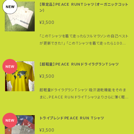
駄（完成品）は１年間の保証つきです。 こちらで十分な
【限定品】ＰＥＡＣＥ ＲＵＮＴシャツ（オーガニックコット
◎染加工時の縮みの為、商品サイズに個体差がござい
チェック（検品）を行なっておりますが、万が一初期不良
ン）
ます。 ◎タイダイ染めの製品は特性上、1枚1枚のタイダ
発生の場合は交換もしくは修理という形で対応させて
イ柄に個体差がございます。 210g/㎡ ４サイズ（Ｍ・Ｌ・
¥3,500
いただきます。 購入頂いた一本歯下駄に限り、鼻緒の
ＸＬ・ＸＸＬ）、４カラー（ブラック・オレンジ・ネイビー・ピ
調整・挿げ替えについては工賃無料になります。 ただ
ンク） ＊在庫のないサイズ・カラーについてはオンデマ
「このＴシャツを着て走ったらフルマラソンの自己ベスト
し、持ち込み、あるいは送料ご負担でこちらに送ってい
ンドでの製作となります。お問い合わせください。 ＊モ
が更新できた！」 「このＴシャツを着て走ったら１００キ
ただく必要があります。 当店以外で購入された一本歯
デルはアドヴェンチャー・ランナー高繁勝彦（身長１７８
ロマラソンの７０キロ過ぎ、いつもなら辛い場面でも乗
下駄のメンテナンス（歯の交換は除く）も可能（有償）で
センチ、体重６０キロ）でネイビーのＬサイズを着用して
り越えることができた」 Ｔシャツユーザーの方からそん
すが詳細はお問い合わせください。 実店舗は大阪富田
います。
【超軽量】ＰＥＡＣＥ ＲＵＮドライラグランＴシャツ
な声も届いています。 ペアで、家族で、チームで…ＰＥＡ
林のぴんぽん地球（テラ）ス（古民家）内にあります（不
ＣＥ ＲＵＮＴシャツを着ませんか？ 正面には"RUN for
定期営業のため事前予約が必要です）。 フェイスブック
¥3,500
TOMORROW（明日に向かって走れ！）" 背面にはバ
ページでは最新情報を提供しています。 ぜひ「いい
ギーを押して世界を駆けるＰＥＡＣＥ ＲＵＮのロゴと、
ね！」をお願い致します。 https://www.facebook.co
超軽量ドライラグランTシャツ 吸汗速乾機能をそのま
ＰＥＡＣＥ ＲＵＮの４つの柱となる "Peace, Health,
m/shoppeacerun こちらで販売している一本歯下駄
まに、ＰＥＡＣＥ ＲＵＮドライＴシャツよりさらに薄く軽や
Dream, Challenge（平和、健康・夢・チャレンジ）" オ
や関連商品をお使いの際には安全に最大限留意され
かに仕上げた超軽量シリーズ。 ラグラン袖を採用する
ーガニックコットン100% 180g/㎡ 100％オーガニック
るようお願い致します。 購入された一本歯下駄による
ことにより、より動きやすくスポーツに適した１着に。 イ
コットン使用 襟ネームにもオーガニックコットンを使
使用中の転倒・ケガ・破損等の責任は負いかねますの
トライブレンドＰＥＡＣＥ ＲＵＮ Ｔシャツ
ベントに、毎日のワークアウトに、オールシーズンに活
用しています。 サイズは４展開（SMLXL) カラーはナチ
で予めご了承ください。 よろしくお願い致します。 ＊一
躍できること間違いなし。 ポリエステル 100% ＊ここ
ュラルホワイトのみ ＊写真と実際の色には差があり
¥3,500
本歯下駄に関する情報は一本歯下駄クラブで http
にあるサイズ・カラー以外のオーダーはオンデマンドで