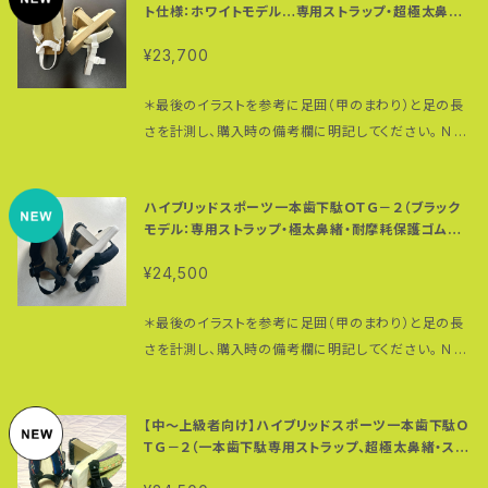
「ＰＥＡＣＥ ＲＵＮ世界五大陸４万キロランニングの旅」
摂取で１５日分）です。 製造しているのは辻子谷龍泉堂
ト仕様：ホワイトモデル…専用ストラップ・超極太鼻緒・
ていただきますので購入前にお知らせください。 ＊国外
脂シートを詰めたキャンバス地のコットンを使用。摩擦
の活動資金にあてられます。
耐摩耗保護ゴム付き）
（ずしだにりゅうせんどう）、古くから漢方を扱う製薬会
への発送は３５００円＋送料になります。申し込みされ
に強く耐久性もあります。 白い鼻緒なのでトレイルでの
¥23,700
社です。 にんじんと同じようにお料理に入れても使える
る前に次のＵＲＬに連絡を頂けますでしょうか？ http
使用はお勧めしませんが、あらかじめ生地部分に防水
サラサラの粉末です。 ただただひたすら100％！ ぜひ、
s://thebase.in/inquiry/goropia ・必要経費を除い
スプレーを塗布していただくと、多少の汚れは防ぐこと
＊最後のイラストを参考に足囲（甲のまわり）と足の長
お試しください。 【辻子谷龍泉堂さんの商品説明…】 高
た収益はアドヴェンチャー・ランナー高繁勝彦「ＰＥＡＣ
ができます 完全パラコード仕様（耐荷重：前坪２５０ｋ
さを計測し、購入時の備考欄に明記してください。 ＮＡ
麗人参の治療に利用された歴史は4〜5千年と古く、約
Ｅ ＲＵＮ世界五大陸４万キロランニングの旅」の活動資
ｇ、後坪１９０ｋｇ）で切れない伸びない鼻緒。鼻緒の調
ＮＴＡＮをベースに、アドヴェンチャー・ランナー 高繁勝
2千年前の中国の古典医 書にすでに「肺の中のモヤモ
金に当てられます。
整も簡単。 ＊鼻緒の調整方法はこちらの動画を参考に
彦がプロデュースした美しいホワイトモデル。専用スト
ヤを取り除き、心を安定させ、動悸もなくなり、疲労回復
してください。 https://www.youtube.com/watch?
ハイブリッドスポーツ一本歯下駄ＯＴＧ－２（ブラック
ラップも標準装備。今までなかったホワイトモデル限定
にはもってこい」と記載されています。 今も健康食品と
v=QXGWVcjKX6I 歯の部分にはタイヤゴムを装着。
モデル：専用ストラップ・極太鼻緒・耐摩耗保護ゴム付
品。 ５センチ径の極太鼻緒はクッション性の高いエアキ
して知名度が高く、高齢者を中心に人気を集めていま
き）
グリップ性に優れ厚みもあるので着地時の衝撃を吸
ャップと樹脂シートを詰めたキャンバス地のコットンを
す。 ・近年では、有効成分のサポニン (ジンセノサイド)
¥24,500
収。同時に歯の磨耗を防ぎます。タイヤゴムは摩耗して
使用。摩擦に強く耐久性もあります。 白い鼻緒なのでト
のさまざまな生理活性機能が明らかとなり、 疲労回
も交換可能です。 台の裏には後ろ側にパンパークッシ
レイルでの使用はお勧めしませんが、あらかじめ生地
復・更年期症状の緩和・抗酸化作用など、滋養強壮にと
＊最後のイラストを参考に足囲（甲のまわり）と足の長
ョン（２箇所）、前方に摩耗防止用ゴムプレート装着。一
部分に防水スプレーを塗布していただくと、多少の汚れ
どまらない多くの作用が確認されています。 ・ジンセノ
さを計測し、購入時の備考欄に明記してください。 ＮＡ
本歯下駄を保護してくれます。 鼻緒製作、鼻緒の挿げ、
は防ぐことができます 完全パラコード仕様（耐荷重：前
サイドは、30種近く発見されていますが、中でも中枢神
ＮＴＡＮをベースに、アドヴェンチャー・ランナー 高繁勝
保護ゴム取り付け等一本歯下駄のアッセンブルはすべ
坪２５０ｋｇ、後坪１９０ｋｇ）で切れない伸びない鼻緒。
経を抑制する作用があるRg1 (解熱、鎮痛など)と、興奮
彦がプロデュースした美しいブラックモデル。 ５センチ
て高繁によるもの。 普段履き、ウォーキング・ランニン
鼻緒の調整も簡単。 ＊鼻緒の調整方法はこちらの動画
【中〜上級者向け】ハイブリッドスポーツ一本歯下駄Ｏ
させる働きを持つRb1 (疲労回復) の2種類のバランス
径の極太鼻緒はクッション性の高いエアキャップと樹
グ、コア（体幹）トレーニングとフルに活用できる一本歯
を参考にしてください。 https://www.youtube.co
ＴＧ－２（一本歯下駄専用ストラップ、超極太鼻緒・スー
があってこそ、 「高麗人参」が有効的に作用するといわ
脂シートを詰めたコットンを使用。摩擦に強く耐久性も
下駄です。 材質：桐（台）、朴の木（歯） 重さ：約４３０グ
パー耐摩耗タイヤゴム付き）
m/watch?v=QXGWVcjKX6I 歯の部分にはタイヤゴ
れています。 ・身体調整機能の不調やゆがみを正
あります。 完全パラコード仕様（耐荷重：前坪２５０ｋｇ、