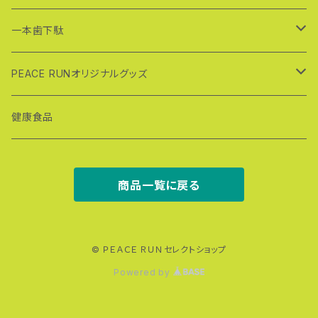
一本歯下駄
スポーツ一本歯下駄
PEACE RUNオリジナルグッズ
ＳＨＵＧＥＮ（修験）シリーズ
ＰＥＡＣＥ ＲＵＮＴシャツ
健康食品
一本歯下駄完成品
商品一覧に戻る
GETA LABOの製品
ラボワンシリーズ
© ＰＥＡＣＥ ＲＵＮセレクトショップ
Powered by
ラボワンα（アルファ）
ＮＡＮＴＡＮシリーズ