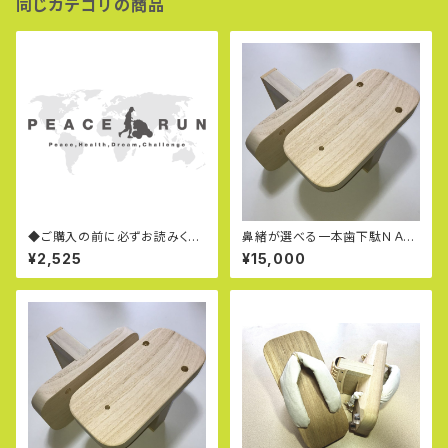
同じカテゴリの商品
◆ご購入の前に必ずお読みくだ
鼻緒が選べる一本歯下駄ＮＡＮ
さい◆
ＴＡＮ：ナンタン（Ｍ）
¥2,525
¥15,000