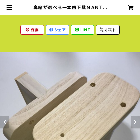
鼻緒が選べる一本歯下駄ＮＡＮＴＡ
Ｎ：ナンタン（Ｌ） | ＰＥＡＣＥ ＲＵＮセ
レクトショップ
保存
シェア
LINE
ポスト