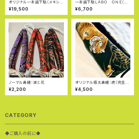
オリジナル一本歯下駄（メキシカ
一本歯下駄ＬＡＢＯ ＯＮＥ（ラ
ンドビー極太鼻緒付き）
ボワン）Ｓピンク＊旧名：ＧＥＴＴ
¥19,500
¥6,700
Ａ（ゲッタ）保護ゴム装着済み
ノーマル鼻緒：波と花
オリジナル極太鼻緒：虎（完全ハ
ンドメイド）
¥2,200
¥4,500
CATEGORY
◆ご購入の前に◆