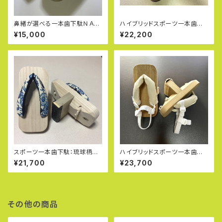
鼻緒が選べる一本歯下駄ＮＡＮ
ハイブリッドスポーツ一本歯下
ＴＡＮ：ナンタン（Ｓ）
駄ＯＴＧ－２（ホワイトモデル：極
¥15,000
¥22,200
太鼻緒・耐摩耗保護ゴム付き）
スポーツ一本歯下駄：琉球柄紅
ハイブリッドスポーツ一本歯下
型（びんがた）生成り青の極太鼻
駄ＯＴＧ－２（アスリート仕様：ホ
¥21,700
¥23,700
緒・タイヤゴム付き
ワイトモデル…専用ストラップ・
超極太鼻緒・耐摩耗保護ゴム付
き）
その他の商品